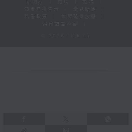
新聞稿
|
招聘
|
招標
|
知識產權告示
|
常見問題
|
私隱政策
|
無障礙播放器
|
其他語言內容
|
© 2026 rthk.hk