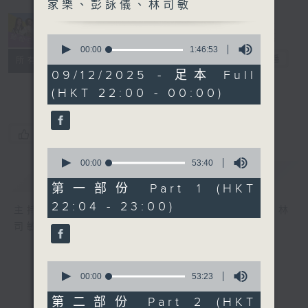
家樂、彭詠儀、林司敏
0
seconds
00:00
1:46:53
她．他．它
電台直播
of
所有集數
1
09/12/2025 - 足本 Full
hour,
(HKT 22:00 - 00:00)
46
minutes,
53
seconds
您喜歡這個節目嗎?
0
seconds
00:00
53:40
簡介
GIST
of
53
第一部份 Part 1 (HKT
minutes,
22:04 - 23:00)
40
主持人：陳淑蘭、陳淽菁、吳家樂、彭詠儀、林
seconds
司敏
0
seconds
00:00
53:23
of
53
第二部份 Part 2 (HKT