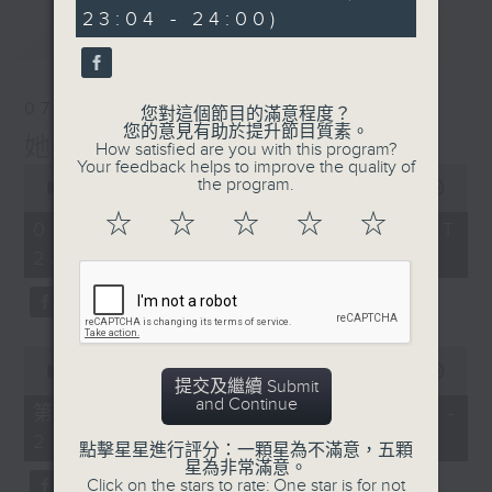
minutes,
23:04 - 24:00)
23
最新
LATEST
seconds
07/08/2026
您對這個節目的滿意程度？
您的意見有助於提升節目質素。
她．他．它
How satisfied are you with this program?
Your feedback helps to improve the quality of
0
the program.
seconds
00:00
1:51:59
of
☆
☆
☆
☆
☆
1
07/08/2026 - 足本 Full (HKT
hour,
22:04 - 24:00)
51
minutes,
59
seconds
0
seconds
00:00
56:00
提交及繼續 Submit
of
and Continue
56
第一部份 Part 1 (HKT 22:04 -
minutes,
23:00)
0
點擊星星進行評分：一顆星為不滿意，五顆
seconds
星為非常滿意。
Click on the stars to rate: One star is for not