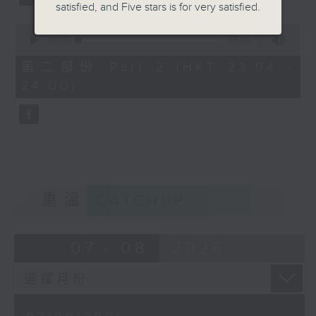
satisfied, and Five stars is for very satisfied.
0
seconds
00:00
56:09
of
56
第二部份 Part 2 (HKT 23:04 -
minutes,
24:00)
9
seconds
重溫
CATCHUP
07 - 08
2026