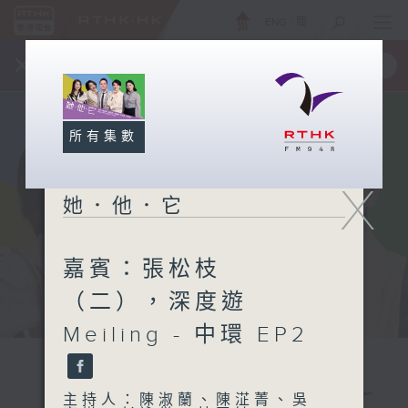
ENG
/
簡
×
全新 RTHK On The Go
取得
一手掌握 RTHK 電台、電視節目
所有集數
X
她．他．它
嘉賓：張松枝
（二），深度遊
Meiling - 中環 EP2
主持人：陳淑蘭、陳淽菁、吳