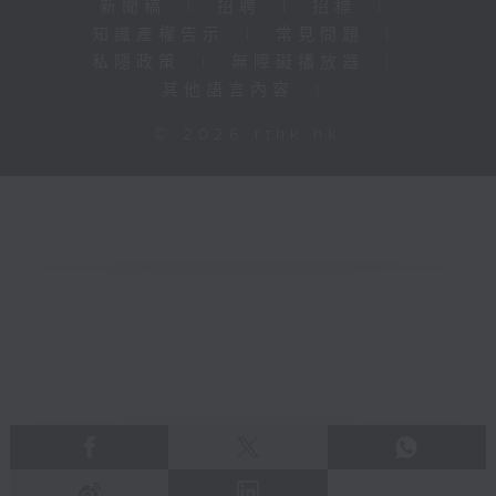
新聞稿
|
招聘
|
招標
|
知識產權告示
|
常見問題
|
私隱政策
|
無障礙播放器
|
其他語言內容
|
© 2026 rthk.hk