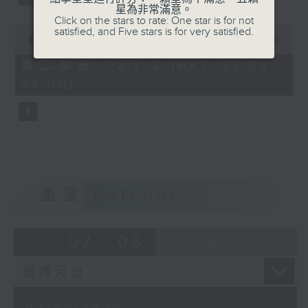
星為非常滿意。
Click on the stars to rate: One star is for not
0
satisfied, and Five stars is for very satisfied.
seconds
00:00
56:09
of
56
第二部份 Part 2 (HKT 23:04 -
minutes,
24:00)
9
seconds
重溫
CATCHUP
07 - 08
2026