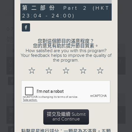
of
51
第二部份 Part 2 (HKT
最新
LATEST
minutes,
23:04 - 24:00)
51
seconds
07/08/2026
她．他．它
您對這個節目的滿意程度？
0
您的意見有助於提升節目質素。
seconds
How satisfied are you with this program?
00:00
1:51:59
of
Your feedback helps to improve the quality of
1
the program.
07/08/2026 - 足本 Full (HKT
hour,
22:04 - 24:00)
51
☆
☆
☆
☆
☆
minutes,
59
seconds
0
seconds
00:00
56:00
of
56
第一部份 Part 1 (HKT 22:04 -
minutes,
提交及繼續 Submit
23:00)
0
and Continue
seconds
點擊星星進行評分：一顆星為不滿意，五顆