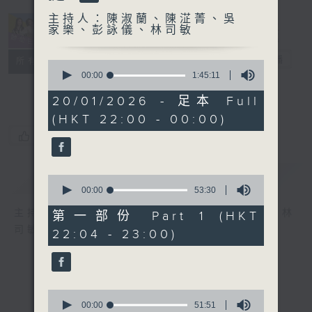
主持人：陳淑蘭、陳淽菁、吳
家樂、彭詠儀、林司敏
她．他．它
電台直播
所有集數
0
seconds
00:00
1:45:11
of
1
20/01/2026 - 足本 Full
hour,
(HKT 22:00 - 00:00)
45
minutes,
您喜歡這個節目嗎?
11
seconds
簡介
GIST
0
seconds
00:00
53:30
of
53
主持人：陳淑蘭、陳淽菁、吳家樂、彭詠儀、林
第一部份 Part 1 (HKT
minutes,
司敏
22:04 - 23:00)
30
seconds
0
seconds
00:00
51:51