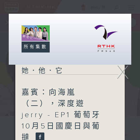
ENG
/
簡
×
全新 RTHK On The Go
取得
一手掌握 RTHK 電台、電視節目
所有集數
X
她．他．它
嘉賓：向海嵐
（二），深度遊
jerry - EP1 葡萄牙
10月5日國慶日與葡
撻