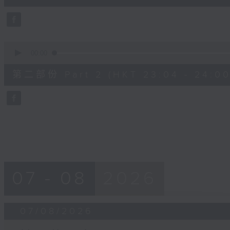
10
seconds
Volume
90%
0
seconds
00:00
of
52
第二部份 Part 2 (HKT 23:04 - 24:00
minutes,
4
seconds
Volume
90%
07 - 08
2026
07/08/2026