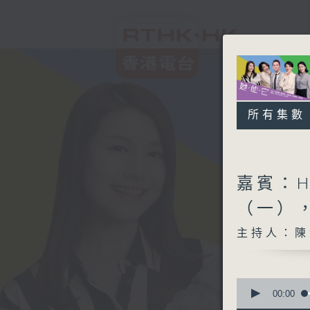
所有集數
嘉賓：H
（一），
主持人：陳
0
seconds
00:00
of