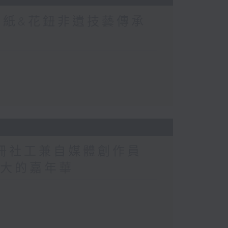
剪紙&花鈕非遺技藝傳承
註冊社工兼自媒體創作員
洲最大的嘉年華