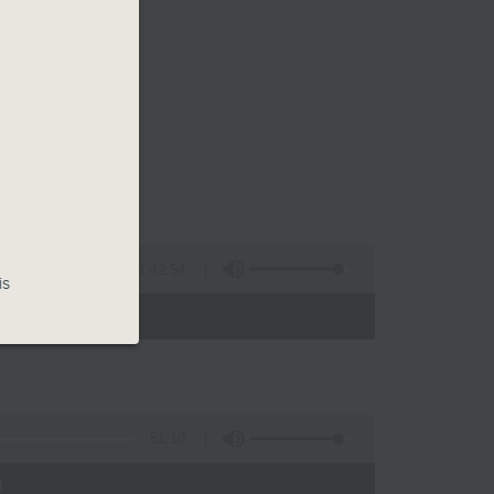
1:42:54
is
 - 00:00)
51:10
)