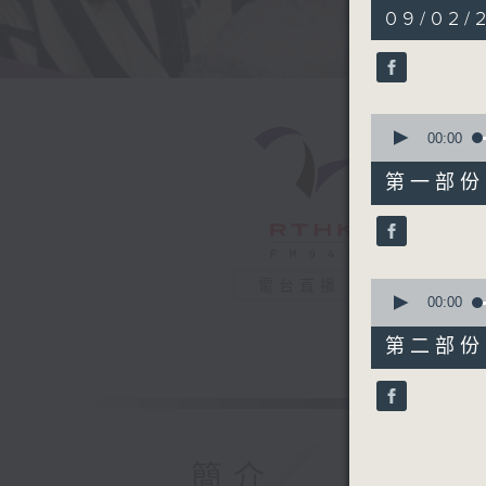
1
09/02/
hour,
45
minutes,
43
seconds
90%
0
seconds
00:00
of
53
第一部份 P
minutes,
10
seconds
90%
0
電台直播
seconds
00:00
of
52
第二部份 P
minutes,
43
seconds
90%
簡介