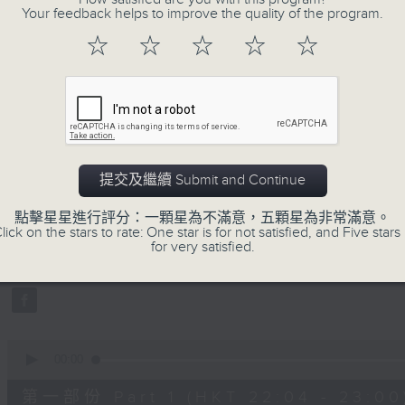
Your feedback helps to improve the quality of the program.
☆
☆
☆
☆
☆
07/08/2026
提交及繼續 Submit and Continue
她．他．它
0
點擊星星進行評分：一顆星為不滿意，五顆星為非常滿意。
seconds
00:00
lick on the stars to rate: One star is for not satisfied, and Five stars 
of
for very satisfied.
1
07/08/2026 - 足本 Full (HKT 22:00
hour,
42
minutes,
54
seconds
Volume
90%
0
seconds
00:00
of
51
第一部份 Part 1 (HKT 22:04 - 23:00
minutes,