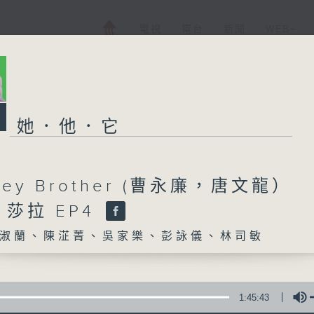
電視
電台
新聞
WEB+
她．他．它
ey Brother (曹永廉，唐文龍）
莎拉 EP4
淑蘭、陳淽菁、吳家樂、彭詠儀、林司敏
1:45:43