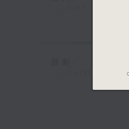
GIST
最新
LATEST
C