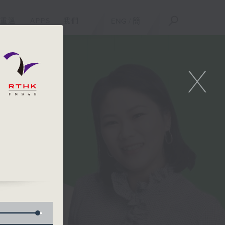
重溫
APPS
我們
ENG
/
簡
X