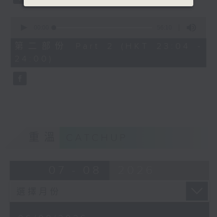
0
seconds
00:00
56:10
of
56
第二部份 Part 2 (HKT 23:04 -
minutes,
24:00)
10
seconds
重溫
CATCHUP
07 - 08
2026