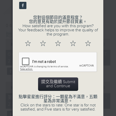
最新
LATEST
您對這個節目的滿意程度？
您的意見有助於提升節目質素。
06/08/2026
How satisfied are you with this program?
Your feedback helps to improve the quality of
她．他．它
the program.
0
☆
☆
☆
☆
☆
seconds
00:00
1:52:00
of
1
06/08/2026 - 足本 Full (HKT
hour,
22:04 - 24:00)
52
minutes,
0
seconds
提交及繼續 Submit
0
and Continue
seconds
00:00
56:00
of
56
點擊星星進行評分：一顆星為不滿意，五顆
第一部份 Part 1 (HKT 22:04 -
minutes,
星為非常滿意。
23:00)
0
Click on the stars to rate: One star is for not
seconds
satisfied, and Five stars is for very satisfied.