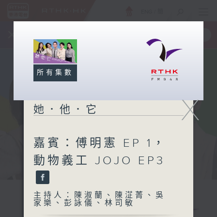
ENG
/
簡
×
全新 RTHK On The Go
取得
一手掌握 RTHK 電台、電視節目
所有集數
X
她．他．它
嘉賓：傅明憲 EP 1，
動物義工 JOJO EP3
主持人：陳淑蘭、陳淽菁、吳
家樂、彭詠儀、林司敏