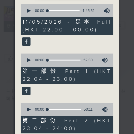
0
seconds
00:00
1:45:31
of
1
11/05/2026 - 足本 Full
hour,
她．他．它
電台直播
所有集數
(HKT 22:00 - 00:00)
45
minutes,
31
seconds
0
您喜歡這個節目嗎?
seconds
00:00
52:30
of
52
第一部份 Part 1 (HKT
minutes,
簡介
GIST
22:04 - 23:00)
30
seconds
主持人：陳淑蘭、陳淽菁、吳家樂、彭詠儀、林
司敏
0
seconds
00:00
53:11
of
53
第二部份 Part 2 (HKT
minutes,
23:04 - 24:00)
11
seconds