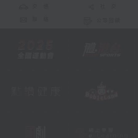
交 通
社 交
聯 絡
公眾回饋