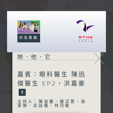
ENG
/
簡
×
全新 RTHK On The Go
取得
一手掌握 RTHK 電台、電視節目
所有集數
X
她．他．它
嘉賓：眼科醫生 陳迅
傑醫生 EP2，洪嘉豪
主持人：陳淑蘭、陳淽菁、吳
家樂、彭詠儀、林司敏