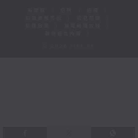
新聞稿
|
招聘
|
招標
|
知識產權告示
|
常見問題
|
私隱政策
|
無障礙播放器
|
其他語言內容
|
© 2026 rthk.hk