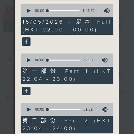
0
seconds
00:00
1:43:51
of
1
15/05/2026 - 足本 Full
hour,
她．他．它
電台直播
所有集數
(HKT 22:00 - 00:00)
43
minutes,
51
seconds
0
您喜歡這個節目嗎?
seconds
00:00
52:30
of
52
第一部份 Part 1 (HKT
minutes,
簡介
GIST
22:04 - 23:00)
30
seconds
主持人：陳淑蘭、陳淽菁、吳家樂、彭詠儀、林
司敏
0
seconds
00:00
51:31
of
51
第二部份 Part 2 (HKT
minutes,
23:04 - 24:00)
31
seconds