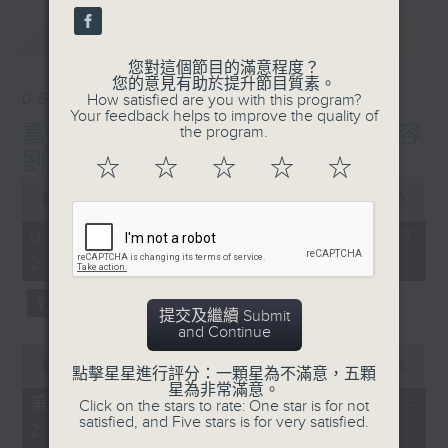
最新
LATEST
您對這個節目的滿意程度？
您的意見有助於提升節目質素。
06/08/2026
How satisfied are you with this program?
Your feedback helps to improve the quality of
嘉賓：張達倫 EP 1，醫學美容
the program.
劉敬亭醫生 Dr.Katie EP 4
☆
☆
☆
☆
☆
0
seconds
00:00
1:52:00
of
1
06/08/2026 - 足本 Full (HKT
hour,
22:04 - 24:00)
52
minutes,
0
seconds
提交及繼續 Submit
and Continue
0
seconds
00:00
56:00
點擊星星進行評分：一顆星為不滿意，五顆
of
星為非常滿意。
56
第一部份 Part 1 (HKT 22:04 -
Click on the stars to rate: One star is for not
minutes,
satisfied, and Five stars is for very satisfied.
23:00)
0
seconds