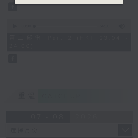
0
seconds
00:00
56:10
of
56
第二部份 Part 2 (HKT 23:04 -
minutes,
24:00)
10
seconds
重溫
CATCHUP
07 - 08
2026