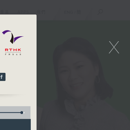
重溫
APPS
我們
ENG
/
簡
X