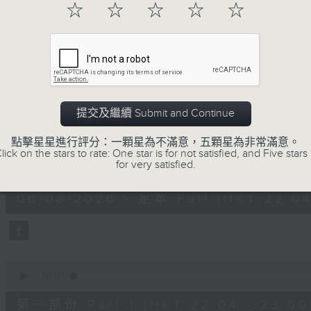
☆
☆
☆
☆
☆
06/08/2026
提交及繼續 Submit and Continue
她．他．它
點擊星星進行評分：一顆星為不滿意，五顆星為非常滿意。
lick on the stars to rate: One star is for not satisfied, and Five stars 
0
for very satisfied.
seconds
00:00
of
1
06/08/2026 - 足本 Full (HKT 22:04
hour,
52
minutes,
0
seconds
Volume
90%
0
seconds
00:00
of
56
第一部份 Part 1 (HKT 22:04 - 23:00
minutes,