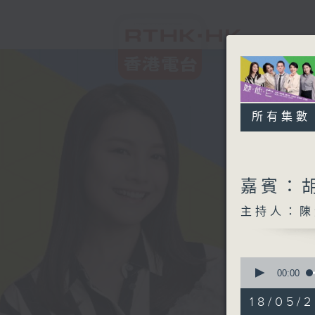
所有集數
嘉賓：胡
主持人：陳
0
seconds
00:00
of
1
18/05/
hour,