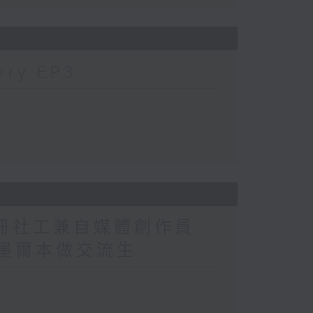
ry EP3
註冊社工兼自媒體創作員
解揀墨爾本做交流生