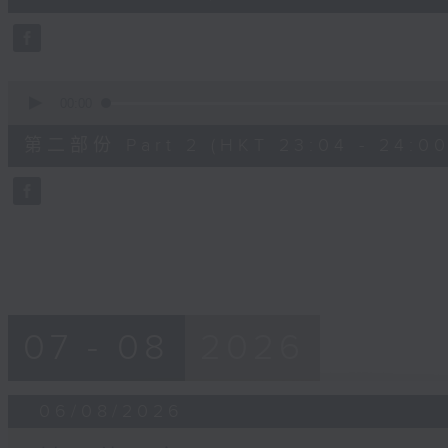
0
seconds
Volume
90%
0
seconds
00:00
of
56
第二部份 Part 2 (HKT 23:04 - 24:00
minutes,
10
seconds
Volume
90%
07 - 08
2026
06/08/2026