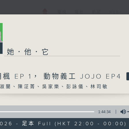
電視
電台
新聞
WEB+
她．他．它
楓 EP 1， 動物義工 JOJO EP4
淑蘭、陳淽菁、吳家樂、彭詠儀、林司敏
1:44:34
2026 - 足本 Full (HKT 22:00 - 00:00)