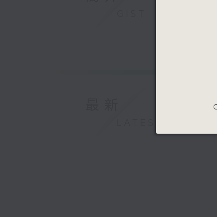
GIST
最新
C
LATEST