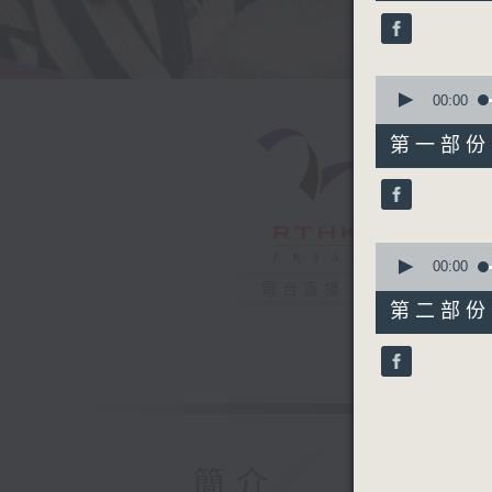
44
minutes,
34
seconds
90%
0
seconds
00:00
of
51
第一部份 P
minutes,
30
seconds
90%
0
seconds
00:00
of
電台直播
53
第二部份 P
minutes,
14
seconds
90%
簡介