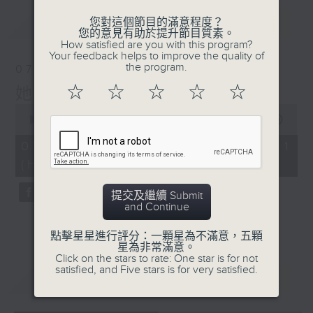
最新
LATEST
您對這個節目的滿意程度？
您的意見有助於提升節目質素。
How satisfied are you with this program?
Your feedback helps to improve the quality of
the program.
07/08/2026
☆
☆
☆
☆
☆
她．他．它
0
seconds
00:00
55:59
of
55
07/08/2026 - 第一部份 Part 1
minutes,
(HKT 22:04 - 23:00)
59
seconds
提交及繼續 Submit
and Continue
點擊星星進行評分：一顆星為不滿意，五顆
星為非常滿意。
Click on the stars to rate: One star is for not
satisfied, and Five stars is for very satisfied.
重溫
CATCHUP