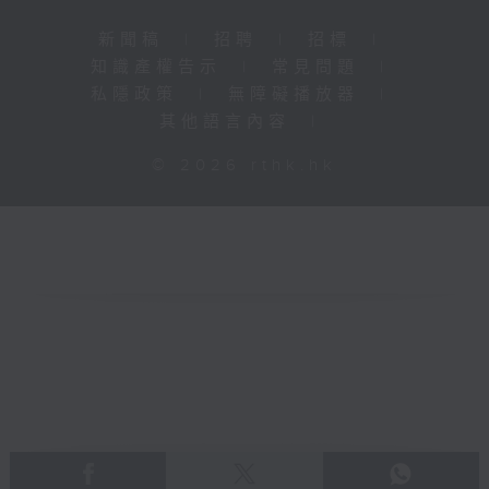
新聞稿
|
招聘
|
招標
|
知識產權告示
|
常見問題
|
私隱政策
|
無障礙播放器
|
其他語言內容
|
© 2026 rthk.hk