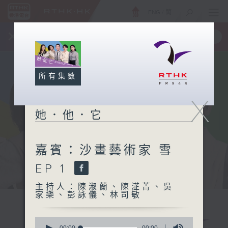
ENG
/
簡
×
全新 RTHK On The Go
取得
一手掌握 RTHK 電台、電視節目
所有集數
X
她．他．它
嘉賓：沙畫藝術家 雪
EP 1
主持人：陳淑蘭、陳淽菁、吳
家樂、彭詠儀、林司敏
0
00:00
00:00