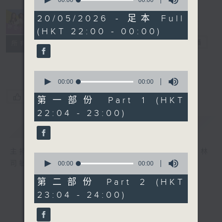
seconds
of
0
20/05/2026 - 足本 Full
seconds
(HKT 22:00 - 00:00)
她．他．它
電台直播
所有集數
0
seconds
00:00
00:00
of
您喜歡這個節目嗎?
0
第一部份 Part 1 (HKT
seconds
22:04 - 23:00)
簡介
GIST
主持人：陳淑蘭、陳淽菁、吳家樂、彭詠儀、林
0
司敏
seconds
00:00
00:00
of
0
第二部份 Part 2 (HKT
seconds
23:04 - 24:00)