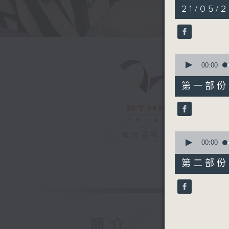
1
21/05/
hour,
45
minutes,
27
seconds
90%
0
seconds
00:00
of
52
第一部份 P
minutes,
10
seconds
90%
0
電台直播
seconds
00:00
of
53
第二部份 P
minutes,
27
seconds
90%
簡介