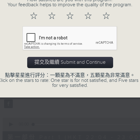
Your feedback helps to improve the quality of the program.
☆
☆
☆
☆
☆
06/08/2026
提交及繼續 Submit and Continue
嘉賓：張達倫 EP 1，醫學美容 劉敬亭
0
點擊星星進行評分：一顆星為不滿意，五顆星為非常滿意。
seconds
00:00
lick on the stars to rate: One star is for not satisfied, and Five stars 
of
for very satisfied.
1
06/08/2026 - 足本 Full (HKT 22:04
hour,
52
minutes,
0
seconds
Volume
90%
0
seconds
00:00
of
56
第一部份 Part 1 (HKT 22:04 - 23:00
minutes,