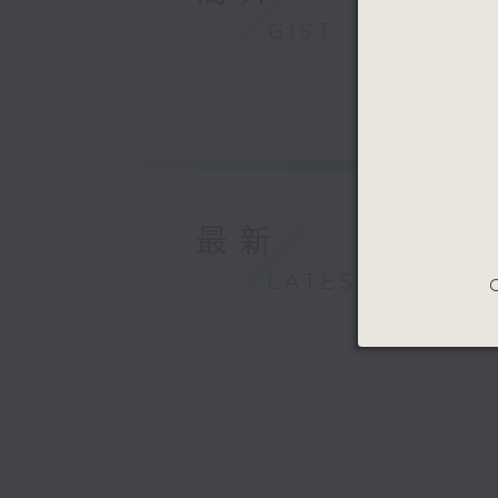
GIST
最新
LATEST
C