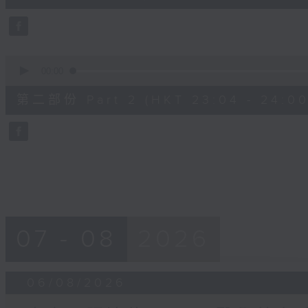
0
seconds
Volume
90%
0
seconds
00:00
of
56
第二部份 Part 2 (HKT 23:04 - 24:00
minutes,
10
seconds
Volume
90%
07 - 08
2026
06/08/2026