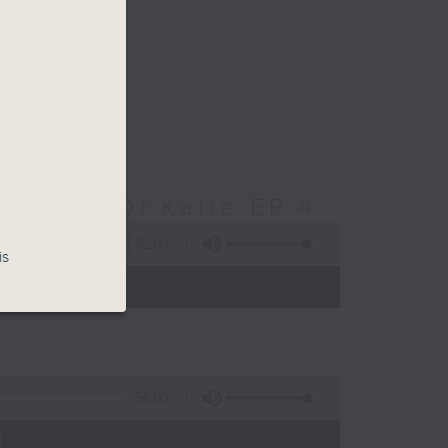
醫生 Dr.Katie EP 4
1:52:00
is
 - 24:00)
56:00
)