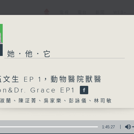
電視
電台
新聞
WEB+
她．他．它
文生 EP 1，動物醫院獸醫
on&Dr. Grace EP1
淑蘭、陳淽菁、吳家樂、彭詠儀、林司敏
1:45:27