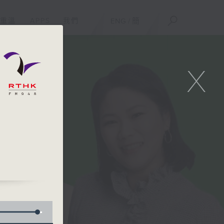
重溫
APPS
我們
ENG
/
簡
X