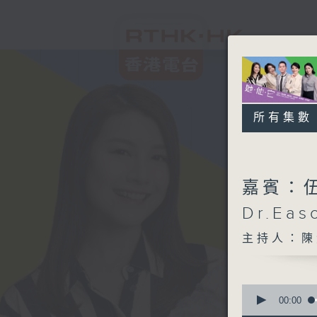
所有集數
嘉賓：伍
Dr.Eas
主持人：陳
0
seconds
00:00
of