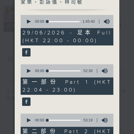
家樂、彭詠儀、林司敏
0
seconds
00:00
1:45:40
她．他．它
電台直播
of
所有集數
1
29/06/2026 - 足本 Full
hour,
(HKT 22:00 - 00:00)
45
minutes,
40
seconds
您喜歡這個節目嗎?
0
seconds
00:00
52:30
簡介
GIST
of
52
第一部份 Part 1 (HKT
minutes,
22:04 - 23:00)
30
主持人：陳淑蘭、陳淽菁、吳家樂、彭詠儀、林
seconds
司敏
0
seconds
00:00
53:19
of
53
第二部份 Part 2 (HKT