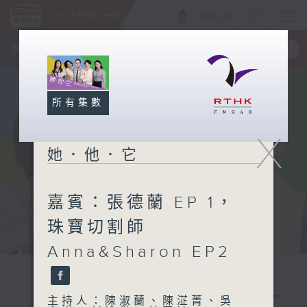
ENG
/
簡
×
全新 RTHK On The Go
取得
一手掌握 RTHK 電台、電視節目
所有集數
X
她．他．它
嘉賓：張德蘭 EP 1，
珠寶切割師
Anna&Sharon EP2
主持人：陳淑蘭、陳淽菁、吳