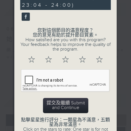
minutes,
23:04 - 24:00)
19
最新
LATEST
seconds
06/08/2026
您對這個節目的滿意程度？
您的意見有助於提升節目質素。
她．他．它
How satisfied are you with this program?
Your feedback helps to improve the quality of
the program.
網上直播完畢稍後提供節目重溫。 Archive
will be available after live webcast
☆
☆
☆
☆
☆
重溫
CATCHUP
提交及繼續 Submit
and Continue
07 - 08
2026
點擊星星進行評分：一顆星為不滿意，五顆
星為非常滿意。
Click on the stars to rate: One star is for not