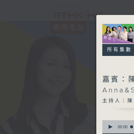
所有集數
嘉賓：陳
Anna&
主持人：陳
0
seconds
00:00
of