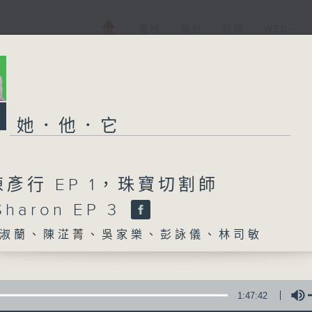
電視
電台
新聞
WEB+
她．他．它
彥行 EP 1，珠寶切割師
Sharon EP 3
淑蘭、陳淽菁、吳家樂、彭詠儀、林司敏
1:47:42