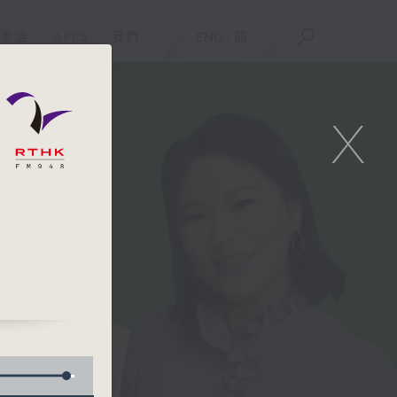
重溫
APPS
我們
ENG
/
簡
X