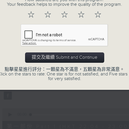
Your feedback helps to improve the quality of the program.
☆
☆
☆
☆
☆
06/08/2026
提交及繼續 Submit and Continue
她．他．它
0
點擊星星進行評分：一顆星為不滿意，五顆星為非常滿意。
seconds
00:00
lick on the stars to rate: One star is for not satisfied, and Five stars 
of
for very satisfied.
1
06/08/2026 - 足本 Full (HKT 22:04
hour,
52
minutes,
0
seconds
Volume
90%
0
seconds
00:00
of
56
第一部份 Part 1 (HKT 22:04 - 23:00
minutes,