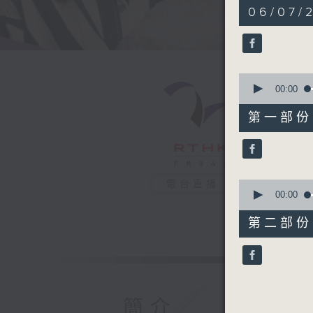
1
06/07/
hour,
47
minutes,
42
seconds
90%
0
seconds
00:00
of
54
第一部份 P
minutes,
40
seconds
90%
0
電台直播
seconds
00:00
of
53
第二部份 P
minutes,
12
seconds
90%
簡介