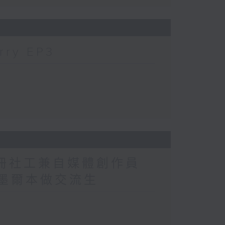
ry EP3
註冊社工兼自媒體創作員
解揀墨爾本做交流生