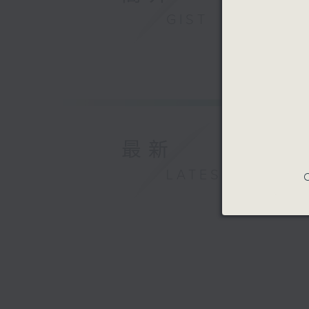
GIST
最新
LATEST
C