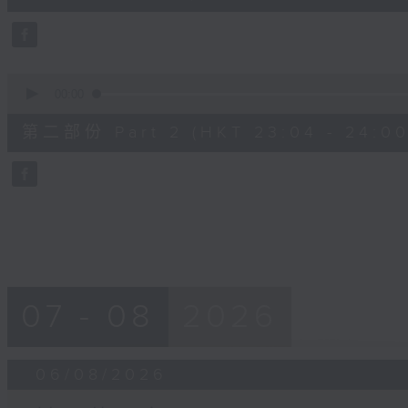
0
seconds
Volume
90%
0
seconds
00:00
of
56
第二部份 Part 2 (HKT 23:04 - 24:00
minutes,
10
seconds
Volume
90%
07 - 08
2026
06/08/2026