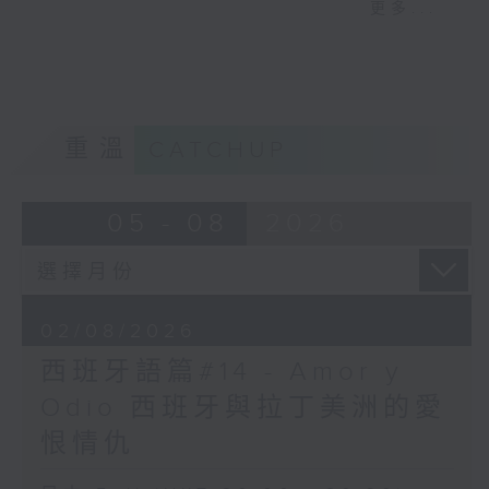
更多...
而且對時間的定義非常特別，例如：
- 下午 2 點前都可以稱為 Mañana （早上
/ 早晨）
- 午夜 12 點到清晨 6 點則稱為
Madrugada（凌晨 / 深夜）
重溫
CATCHUP
05 - 08
2026
02/08/2026
西班牙語篇#14 - Amor y
Odio 西班牙與拉丁美洲的愛
恨情仇