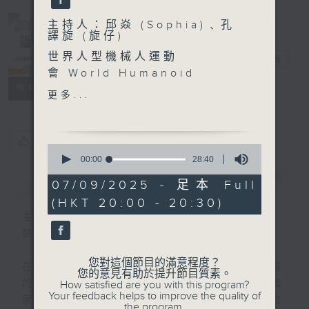
主持人：邱焱 (Sophia)﹑孔
譯旋 (旋仔)
世界人型機械人運動
語妙天下
電台直播
會 World Humanoid
PODCASTS
聯絡
Robot Games
所有集數
更多...
- 今年8月在北京國家速滑館
舉行
- 有16個國家地區, 280支隊
您喜歡這個節目嗎?
0
伍參加
seconds
00:00
28:40
of
- 項目分三大類: 競技
簡介
GIST
28
07/09/2025 - 足本 Full
賽 competition events
minutes,
(HKT 20:00 - 20:30)
40
(體育項目如賽跑, 跳遠, 跳
seconds
主持人：邱焱 (Sophia)﹑孔譯旋 (旋仔)
高, 自由體操, 足球等) / 表
語言盛載的，是生活，是文化，也是眼界。
演賽 exhibition events
(舞蹈, 武術等) / 場景賽
您對這個節目的滿意程度？
在2026年，全球矚目的盛事想必非六月揭幕
scenario-based events
您的意見有助於提升節目質素。
的世界盃莫屬。作為主辦國之一，拉丁美洲國
How satisfied are you with this program?
(工廠物料搬運, 醫院藥物分
Your feedback helps to improve the quality of
家墨西哥自然成為焦點所在。西班牙語作為拉
類, 酒店迎賓及清潔服務等)
the program.