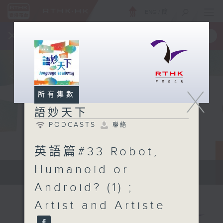
ENG
/
簡
×
全新 RTHK On The Go
取得
一手掌握 RTHK 電台、電視節目
X
所有集數
語妙天下
PODCASTS
聯絡
英語篇#33 Robot,
Humanoid or
Language Academy
Android? (1) ;
Artist and Artiste