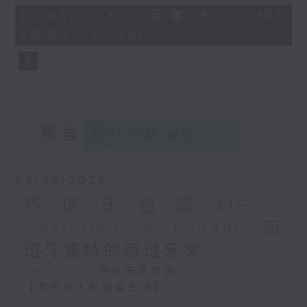
Game on – 比賽開始
of
27
02/08/2026 - 足本 Full (HKT
In full swing – 如火如荼
「種族日」（Día de la Raza）／伊比
minutes,
20:00 - 20:30)
地進行中
9
利亞文化節（Día de Hispanidad），
seconds
A comeback – 從後趕上，
慶祝西班牙語系國家的文化連結。
逆轉
Laugh one’s head off –
形容笑到停不了
現今不少拉丁美洲國家重新定義10月12
預告
UPCOMING
日，例如：
- 墨西哥與智利把它改為「原住民抵抗
日」（Día de la Resistencia
09/08/2026
Indígena）；
西班牙語篇#15 -
- 阿根廷把它改為「文化多樣性尊重日」
Castellano vs Español 西
（Día del Respeto a la
班牙獨特的西班牙文
Diversidad Cultural）。
La Bamba 西班牙牙學語
【西班牙人的夜貓生活】
西班牙人有La Siesta（「午睡」文化），