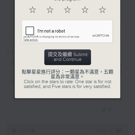
美地區的核心語言，不僅是溝通橋樑，更是探
更多...
☆
☆
☆
☆
☆
索當地文化的鑰匙。
Robot / Humanoid /
Android
本系列節目從西班牙語出發，帶領聽眾認識拉
Robot - 任何自動操作的機
最新
LATEST
美的歷史底蘊、節慶習俗與足球狂熱。透過語
器，可取代人類的勞力，其外
言學習與文化剖析，讓聽眾在投入足球盛宴的
觀可能不像人類，或以非人類
同時，更能深度感受拉丁美洲的獨特魅力，促
的方式執行功能。
02/08/2026
進文化交流與共融。
提交及繼續 Submit
Humanoid / Humanoid
and Continue
西班牙語篇#14 - Amor y
robot - 仿人類機器人，通常
#香港電台文教組
有兩隻手臂、軀幹和頭部。它
Odio 西班牙與拉丁美洲的愛
點擊星星進行評分：一顆星為不滿意，五顆
星為非常滿意。
們可以是有腿的、靜態的或輪
恨情仇
Click on the stars to rate: One star is for not
式的。
satisfied, and Five stars is for very satisfied.
La Bamba 西班牙牙學語
Android robot – 都是人型
【Fiesta Nacional de España（西班
機械人，但有近似真人的外
牙國慶日）】
型。相比之下，
更多...
Humanoid 有頭有身有手就
10月12日為西班牙國慶日。過去許多拉
可以。
美國家曾將此日稱為：「獨立紀念日」
0
seconds
00:00
27:09
（Día de la Independencia）／