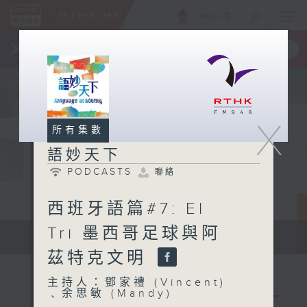
ENG
/
簡
×
全新 RTHK On The Go
取得
一手掌握 RTHK 電台、電視節目
X
所有集數
語妙天下
PODCASTS
聯絡
西班牙語篇#7: El
Tri 墨西哥足球與阿
Language Academy
茲特克文明
主持人：鄧家禮 (Vincent)
﹑余思敏 (Mandy)