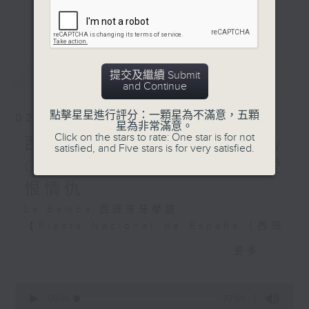
家墨西哥自然成為焦點所在。西班牙語作為拉
更多...
美地區的核心語言，不僅是溝通橋樑，更是探
索當地文化的鑰匙。
最新
LATEST
本系列節目從西班牙語出發，帶領聽眾認識拉
提交及繼續 Submit
and Continue
美的歷史底蘊、節慶習俗與足球狂熱。透過語
言學習與文化剖析，讓聽眾在投入足球盛宴的
點擊星星進行評分：一顆星為不滿意，五顆
02/08/2026
同時，更能深度感受拉丁美洲的獨特魅力，促
星為非常滿意。
Click on the stars to rate: One star is for not
進文化交流與共融。
西班牙語篇#14 - Amor y
satisfied, and Five stars is for very satisfied.
Odio 西班牙與拉丁美洲的愛
#香港電台文教組
恨情仇
La Bamba 西班牙牙學語
【Fiesta Nacional de España（西班
牙國慶日）】
更多...
10月12日為西班牙國慶日。過去許多拉
美國家曾將此日稱為：「獨立紀念日」
0
seconds
00:00
27:09
（Día de la Independencia）／