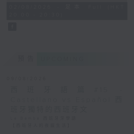
of
27
02/08/2026 - 足本 Full (HKT
「種族日」（Día de la Raza）／伊比
minutes,
20:00 - 20:30)
9
利亞文化節（Día de Hispanidad），
seconds
慶祝西班牙語系國家的文化連結。
現今不少拉丁美洲國家重新定義10月12
預告
UPCOMING
日，例如：
- 墨西哥與智利把它改為「原住民抵抗
日」（Día de la Resistencia
09/08/2026
Indígena）；
西班牙語篇#15 -
- 阿根廷把它改為「文化多樣性尊重日」
Castellano vs Español 西
（Día del Respeto a la
班牙獨特的西班牙文
Diversidad Cultural）。
La Bamba 西班牙牙學語
【西班牙人的夜貓生活】
西班牙人有La Siesta（「午睡」文化），