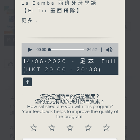
La Bamba 西班牙牙學語
【El Tri 墨西哥隊】
• 墨西哥國家隊的
更多...
別稱：El Tri（El Tricolor
語妙天下
電台直播
的簡稱 — 即國旗三色）。
PODCASTS
聯絡
• 他們的魔咒：連
所有集數
0
續七屆在16強止步，未能闖入
seconds
00:00
26:52
of
八強。
26
14/06/2026 - 足本 Full
• El Quinto
您喜歡這個節目嗎?
minutes,
(HKT 20:00 - 20:30)
52
Partido，意指「第五場比
seconds
賽」，是墨西哥足球界的一個
簡介
GIST
著名術語和魔咒。因為一般而
言，在世界盃的賽制中，晉身
您對這個節目的滿意程度？
主持人：鄧家禮 (Vincent)﹑余思敏
八強（半準決賽）恰好需要踢
您的意見有助於提升節目質素。
(Mandy)
How satisfied are you with this program?
滿五場比賽。
Your feedback helps to improve the quality of
語言盛載的，是生活，是文化，也是眼界。
the program.
☆
☆
☆
☆
☆
在2026年，全球矚目的盛事想必非六月揭幕
的世界盃莫屬。作為主辦國之一，拉丁美洲國