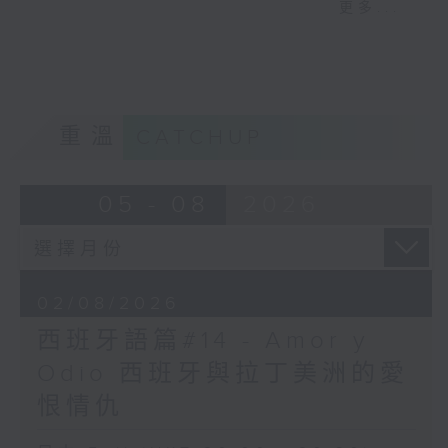
更多...
而且對時間的定義非常特別，例如：
- 下午 2 點前都可以稱為 Mañana （早上
/ 早晨）
- 午夜 12 點到清晨 6 點則稱為
Madrugada（凌晨 / 深夜）
重溫
CATCHUP
05 - 08
2026
02/08/2026
西班牙語篇#14 - Amor y
Odio 西班牙與拉丁美洲的愛
恨情仇