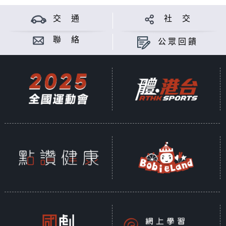
交 通
社 交
聯 絡
公眾回饋