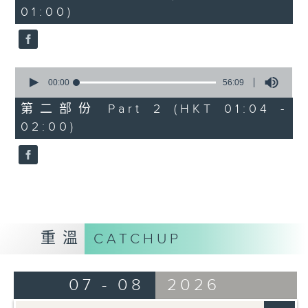
minutes,
01:00)
10
seconds
0
seconds
00:00
56:09
of
56
第二部份 Part 2 (HKT 01:04 -
minutes,
02:00)
9
seconds
重溫
CATCHUP
07 - 08
2026