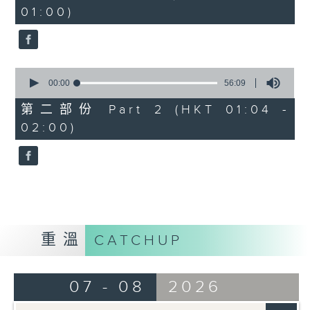
minutes,
01:00)
0
seconds
0
seconds
00:00
56:09
of
56
第二部份 Part 2 (HKT 01:04 -
minutes,
02:00)
9
seconds
重溫
CATCHUP
07 - 08
2026