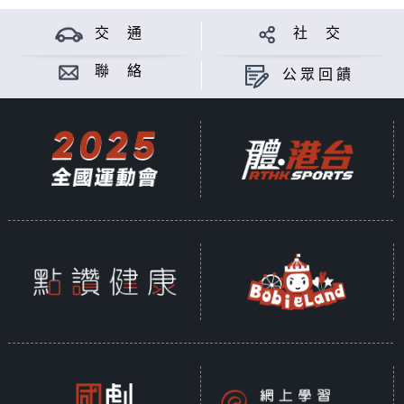
交 通
社 交
聯 絡
公眾回饋