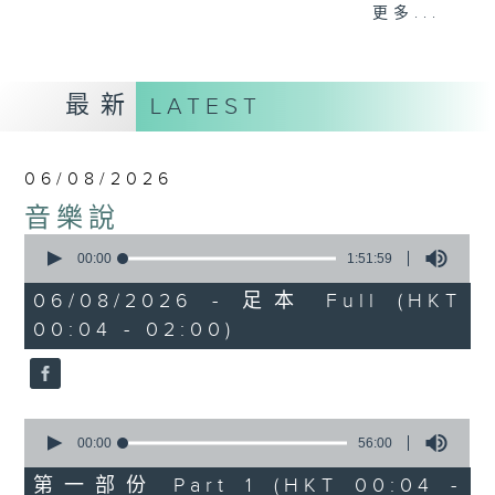
佳音樂治療師。
更多...
最新
LATEST
06/08/2026
音樂說
0
seconds
00:00
1:51:59
of
1
06/08/2026 - 足本 Full (HKT
hour,
00:04 - 02:00)
51
minutes,
59
seconds
0
seconds
00:00
56:00
of
56
第一部份 Part 1 (HKT 00:04 -