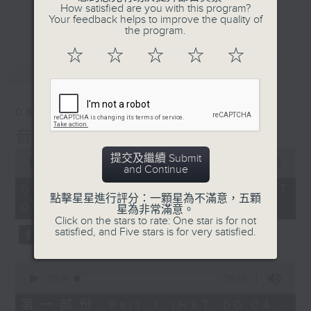
佳音樂治療師。
How satisfied are you with this program?
更多...
Your feedback helps to improve the quality of
the program.
☆
☆
☆
☆
☆
最新
LATEST
08/08/2026
音樂說
0
提交及繼續 Submit
seconds
00:00
1:52:00
and Continue
of
1
08/08/2026 - 足本 Full (HKT
hour,
點擊星星進行評分：一顆星為不滿意，五顆
00:04 - 02:00)
52
星為非常滿意。
minutes,
Click on the stars to rate: One star is for not
0
satisfied, and Five stars is for very satisfied.
seconds
0
seconds
00:00
56:10
of
56
第一部份 Part 1 (HKT 00:04 -