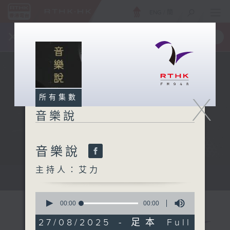
ENG
/
簡
×
全新 RTHK On The Go
取得
一手掌握 RTHK 電台、電視節目
X
所有集數
音樂說
音樂說
主持人：艾力
音樂說
0
seconds
00:00
00:00
of
0
27/08/2025 - 足本 Full
seconds