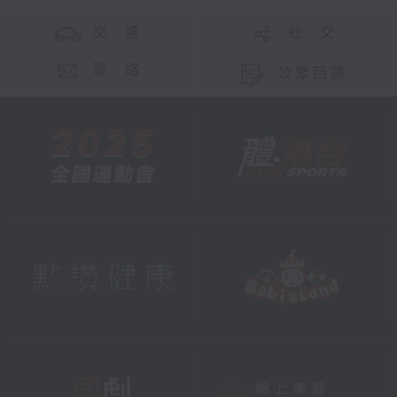
交 通
社 交
聯 絡
公眾回饋