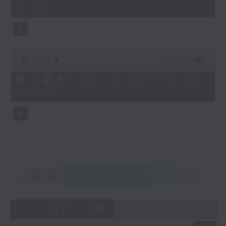
minutes,
01:00)
10
seconds
0
seconds
00:00
56:10
of
56
第二部份 Part 2 (HKT 01:04 -
minutes,
02:00)
10
seconds
重溫
CATCHUP
07 - 08
2026