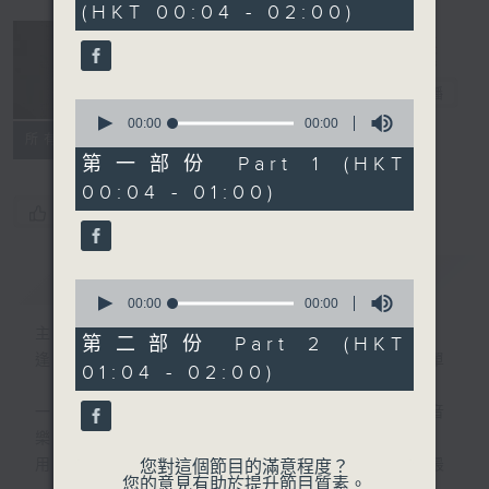
(HKT 00:04 - 02:00)
音樂說
電台直播
0
seconds
00:00
00:00
所有集數
of
0
第一部份 Part 1 (HKT
seconds
00:04 - 01:00)
您喜歡這個節目嗎?
簡介
GIST
0
seconds
00:00
00:00
of
主持人：艾力
0
第二部份 Part 2 (HKT
seconds
逢星期一至五晚，由艾力為你精選睡前服歌單
01:04 - 02:00)
一首歌一個故事，用音樂說故事，以故事說音
樂。
用音樂整理一天勞碌的心情，為你的心靈做最
您對這個節目的滿意程度？
您的意見有助於提升節目質素。