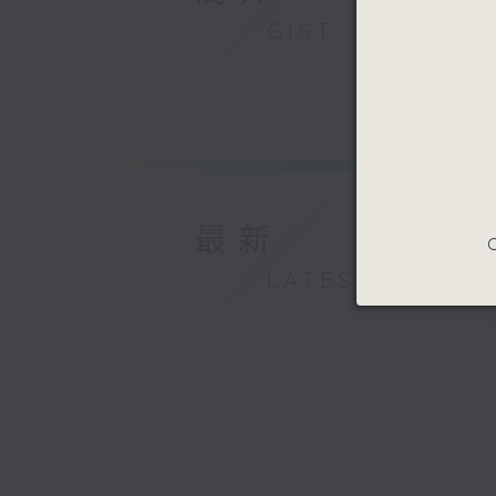
GIST
最新
C
LATEST