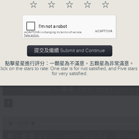
☆
☆
☆
☆
☆
一首歌一個故事，用音樂說故事，以故事說音
用音樂整理一天勞碌的心情，為你的心靈做最
07/08/2026
提交及繼續 Submit and Continue
音樂說
點擊星星進行評分：一顆星為不滿意，五顆星為非常滿意。
lick on the stars to rate: One star is for not satisfied, and Five stars 
0
for very satisfied.
seconds
00:00
of
1
07/08/2026 - 足本 Full (HKT 00:04
hour,
51
minutes,
59
seconds
Volume
90%
0
seconds
00:00
of
56
第一部份 Part 1 (HKT 00:04 - 01:00
minutes,