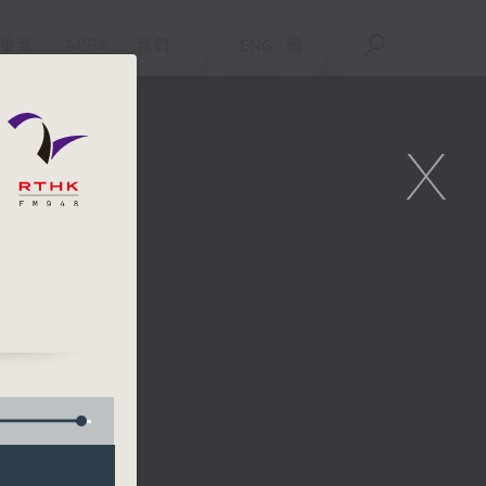
重溫
APPS
我們
ENG
/
簡
X