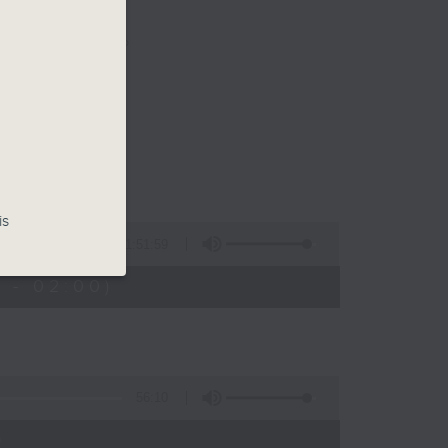
樂。
佳音樂治療師。
is
1:51:59
 - 02:00)
56:10
)