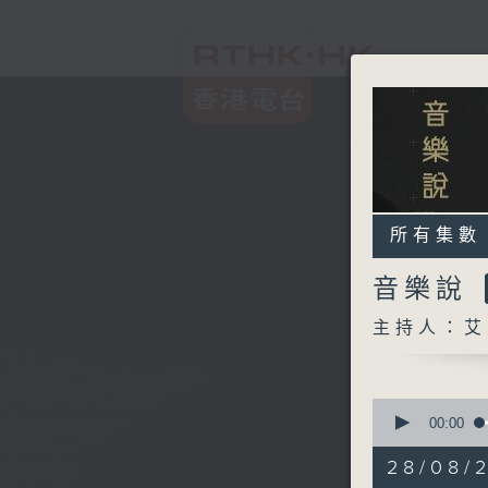
所有集數
音樂說
主持人：艾
0
seconds
00:00
of
1
28/08/
hour,