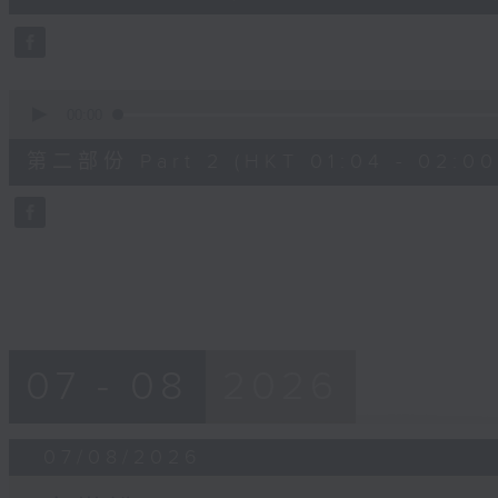
10
seconds
Volume
90%
0
seconds
00:00
of
56
第二部份 Part 2 (HKT 01:04 - 02:00
minutes,
9
seconds
Volume
90%
07 - 08
2026
07/08/2026