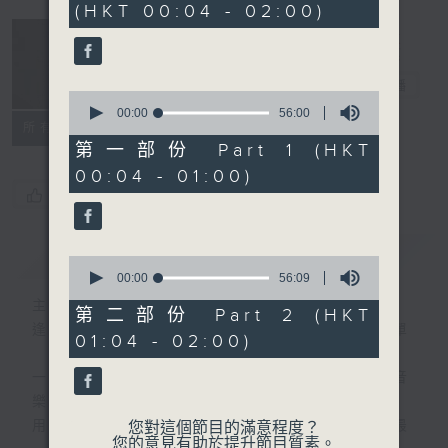
(HKT 00:04 - 02:00)
51
minutes,
59
seconds
音樂說
電台直播
0
seconds
00:00
56:00
所有集數
of
56
第一部份 Part 1 (HKT
minutes,
00:04 - 01:00)
0
seconds
您喜歡這個節目嗎?
簡介
GIST
0
seconds
00:00
56:09
of
主持人：艾力
56
第二部份 Part 2 (HKT
minutes,
逢星期一至五晚，由艾力為你精選睡前服歌單
01:04 - 02:00)
9
seconds
一首歌一個故事，用音樂說故事，以故事說音
樂。
用音樂整理一天勞碌的心情，為你的心靈做最
您對這個節目的滿意程度？
您的意見有助於提升節目質素。