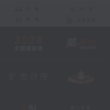
交 通
社 交
聯 絡
公眾回饋