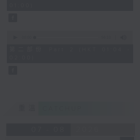
minutes,
01:00)
10
seconds
0
seconds
00:00
56:10
of
56
第二部份 Part 2 (HKT 01:04 -
minutes,
02:00)
10
seconds
重溫
CATCHUP
07 - 08
2026