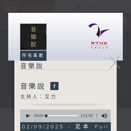
ENG
/
簡
×
全新 RTHK On The Go
取得
一手掌握 RTHK 電台、電視節目
X
所有集數
音樂說
音樂說
主持人：艾力
音樂說
0
seconds
00:00
1:51:59
of
1
02/09/2025 - 足本 Full
hour,