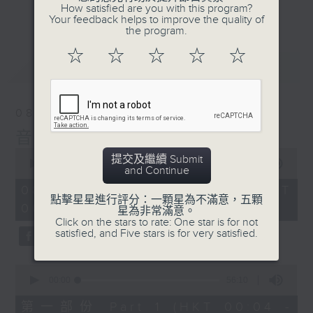
佳音樂治療師。
How satisfied are you with this program?
更多...
Your feedback helps to improve the quality of
the program.
☆
☆
☆
☆
☆
最新
LATEST
08/08/2026
音樂說
0
提交及繼續 Submit
seconds
00:00
1:52:00
and Continue
of
1
08/08/2026 - 足本 Full (HKT
hour,
點擊星星進行評分：一顆星為不滿意，五顆
00:04 - 02:00)
52
星為非常滿意。
minutes,
Click on the stars to rate: One star is for not
0
satisfied, and Five stars is for very satisfied.
seconds
0
seconds
00:00
56:10
of
56
第一部份 Part 1 (HKT 00:04 -