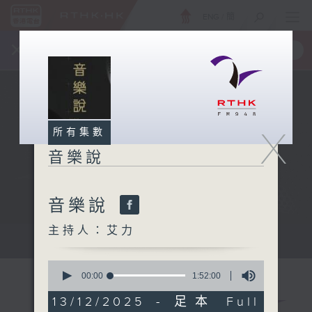
ENG
/
簡
×
全新 RTHK On The Go
取得
一手掌握 RTHK 電台、電視節目
X
所有集數
音樂說
音樂說
主持人：艾力
音樂說
0
seconds
00:00
1:52:00
of
1
13/12/2025 - 足本 Full
hour,