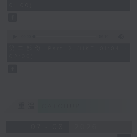
minutes,
01:00)
10
seconds
0
seconds
00:00
56:10
of
56
第二部份 Part 2 (HKT 01:04 -
minutes,
02:00)
10
seconds
重溫
CATCHUP
07 - 08
2026