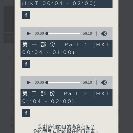
(HKT 00:04 - 02:00)
52
minutes,
0
seconds
音樂說
電台直播
0
seconds
00:00
56:10
所有集數
of
56
第一部份 Part 1 (HKT
minutes,
00:04 - 01:00)
10
seconds
您喜歡這個節目嗎?
簡介
GIST
0
seconds
00:00
56:10
of
主持人：艾力
56
第二部份 Part 2 (HKT
minutes,
逢星期一至五晚，由艾力為你精選睡前服歌單
01:04 - 02:00)
10
seconds
一首歌一個故事，用音樂說故事，以故事說音
樂。
用音樂整理一天勞碌的心情，為你的心靈做最
您對這個節目的滿意程度？
您的意見有助於提升節目質素。