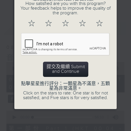
佳音樂治療師。
How satisfied are you with this program?
更多...
Your feedback helps to improve the quality of
the program.
☆
☆
☆
☆
☆
最新
LATEST
08/08/2026
音樂說
0
提交及繼續 Submit
seconds
00:00
1:52:00
and Continue
of
1
08/08/2026 - 足本 Full (HKT
hour,
點擊星星進行評分：一顆星為不滿意，五顆
00:04 - 02:00)
52
星為非常滿意。
minutes,
Click on the stars to rate: One star is for not
0
satisfied, and Five stars is for very satisfied.
seconds
0
seconds
00:00
56:10
of
56
第一部份 Part 1 (HKT 00:04 -