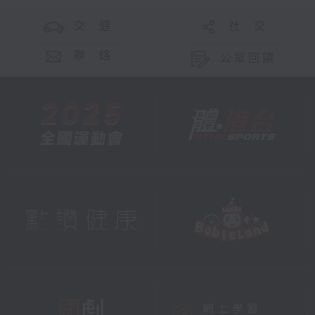
交 通
社 交
聯 絡
公眾回饋