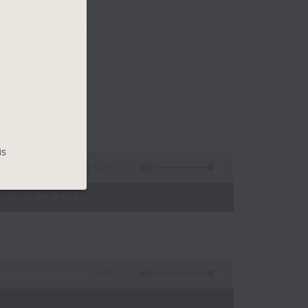
樂。
佳音樂治療師。
is
1:51:59
 - 02:00)
56:00
)