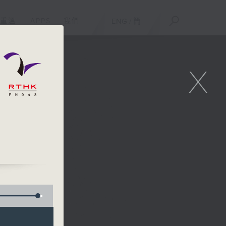
重溫
APPS
我們
ENG
/
簡
X