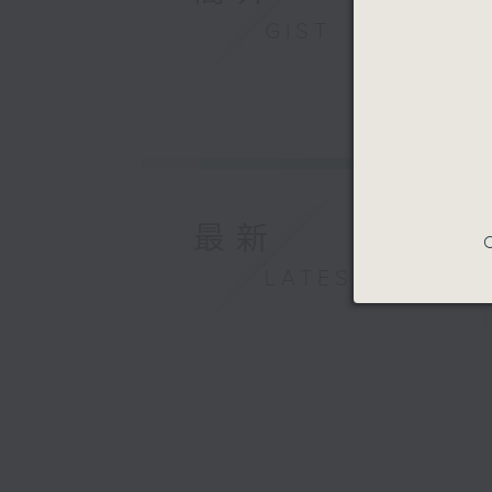
GIST
最新
C
LATEST