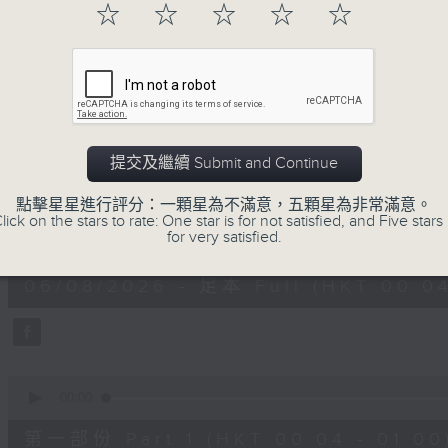
☆
☆
☆
☆
☆
一首歌一個故事，用音樂說故事，以故事說音
用音樂整理一天勞碌的心情，為你的心靈做最
06/08/2026
提交及繼續 Submit and Continue
音樂說
點擊星星進行評分：一顆星為不滿意，五顆星為非常滿意。
lick on the stars to rate: One star is for not satisfied, and Five stars 
0
for very satisfied.
seconds
00:00
of
1
06/08/2026 - 足本 Full (HKT 00:04
hour,
51
minutes,
59
seconds
Volume
90%
0
seconds
00:00
of
56
第一部份 Part 1 (HKT 00:04 - 01:00
minutes,