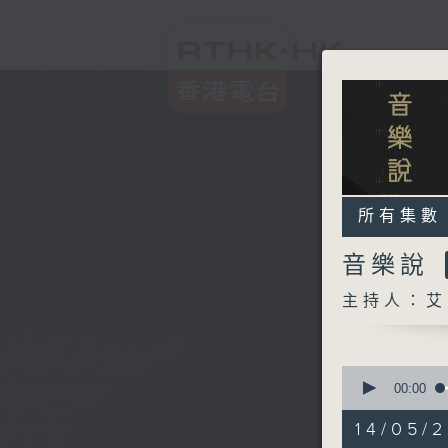
所有集數
音樂說
主持人：艾
0
seconds
00:00
of
1
14/05/
hour,