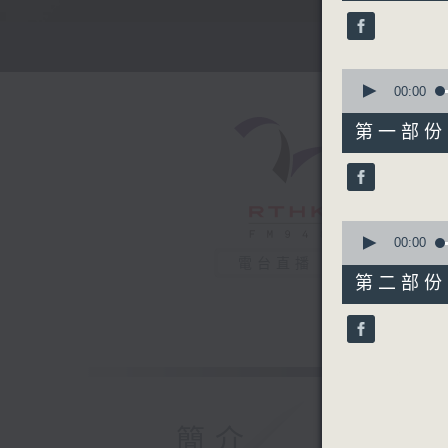
51
minutes,
59
seconds
90%
0
seconds
00:00
of
56
第一部份 P
minutes,
0
seconds
90%
0
seconds
00:00
of
電台直播
56
第二部份 P
minutes,
9
seconds
90%
簡介