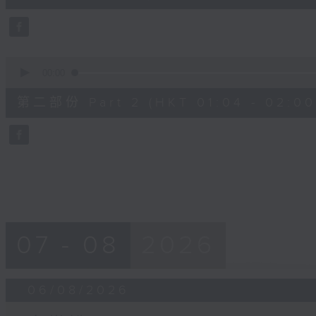
0
seconds
Volume
90%
0
seconds
00:00
of
56
第二部份 Part 2 (HKT 01:04 - 02:00
minutes,
9
seconds
Volume
90%
07 - 08
2026
06/08/2026