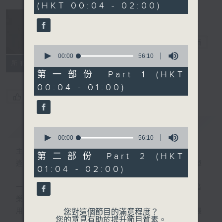
(HKT 00:04 - 02:00)
52
minutes,
0
seconds
音樂說
電台直播
0
seconds
00:00
56:10
所有集數
of
56
第一部份 Part 1 (HKT
minutes,
00:04 - 01:00)
10
seconds
您喜歡這個節目嗎?
簡介
GIST
0
seconds
00:00
56:10
of
主持人：艾力
56
第二部份 Part 2 (HKT
minutes,
逢星期一至五晚，由艾力為你精選睡前服歌單
01:04 - 02:00)
10
seconds
一首歌一個故事，用音樂說故事，以故事說音
樂。
用音樂整理一天勞碌的心情，為你的心靈做最
您對這個節目的滿意程度？
您的意見有助於提升節目質素。