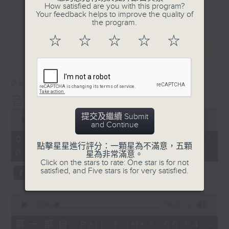
佳音樂治療師。
How satisfied are you with this program?
更多...
Your feedback helps to improve the quality of
the program.
☆
☆
☆
☆
☆
最新
LATEST
08/08/2026
音樂說
0
提交及繼續 Submit
seconds
00:00
1:52:00
and Continue
of
1
08/08/2026 - 足本 Full (HKT
hour,
點擊星星進行評分：一顆星為不滿意，五顆
00:04 - 02:00)
52
星為非常滿意。
minutes,
Click on the stars to rate: One star is for not
0
satisfied, and Five stars is for very satisfied.
seconds
0
seconds
00:00
56:10
of
56
第一部份 Part 1 (HKT 00:04 -