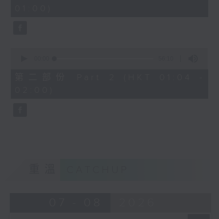
minutes,
01:00)
10
seconds
0
seconds
00:00
56:10
of
56
第二部份 Part 2 (HKT 01:04 -
minutes,
02:00)
10
seconds
重溫
CATCHUP
07 - 08
2026