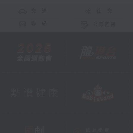
交 通
社 交
聯 絡
公眾回饋