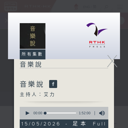
ENG
/
簡
×
全新 RTHK On The Go
取得
一手掌握 RTHK 電台、電視節目
X
所有集數
音樂說
音樂說
主持人：艾力
音樂說
0
seconds
00:00
1:52:00
of
1
15/05/2026 - 足本 Full
hour,