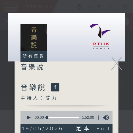
ENG
/
簡
×
全新 RTHK On The Go
取得
一手掌握 RTHK 電台、電視節目
X
所有集數
音樂說
音樂說
主持人：艾力
音樂說
0
seconds
00:00
1:52:00
of
1
19/05/2026 - 足本 Full
hour,