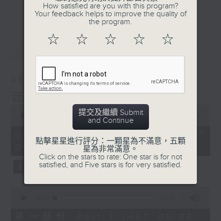
佳音樂治療師。
How satisfied are you with this program?
更多...
Your feedback helps to improve the quality of
the program.
☆
☆
☆
☆
☆
最新
LATEST
08/08/2026
音樂說
0
提交及繼續 Submit
seconds
00:00
1:52:00
and Continue
of
1
08/08/2026 - 足本 Full (HKT
hour,
點擊星星進行評分：一顆星為不滿意，五顆
00:04 - 02:00)
52
星為非常滿意。
minutes,
Click on the stars to rate: One star is for not
0
satisfied, and Five stars is for very satisfied.
seconds
0
seconds
00:00
56:10
of
56
第一部份 Part 1 (HKT 00:04 -