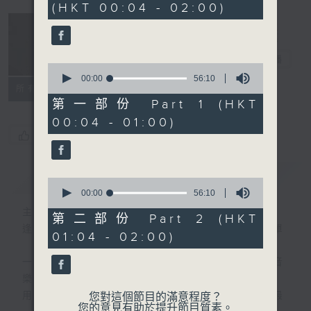
(HKT 00:04 - 02:00)
52
minutes,
0
seconds
音樂說
電台直播
0
seconds
00:00
56:10
所有集數
of
56
第一部份 Part 1 (HKT
minutes,
00:04 - 01:00)
10
seconds
您喜歡這個節目嗎?
簡介
GIST
0
seconds
00:00
56:10
of
主持人：艾力
56
第二部份 Part 2 (HKT
minutes,
逢星期一至五晚，由艾力為你精選睡前服歌單
01:04 - 02:00)
10
seconds
一首歌一個故事，用音樂說故事，以故事說音
樂。
用音樂整理一天勞碌的心情，為你的心靈做最
您對這個節目的滿意程度？
您的意見有助於提升節目質素。