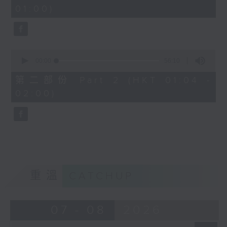
minutes,
01:00)
10
seconds
0
seconds
00:00
56:10
of
56
第二部份 Part 2 (HKT 01:04 -
minutes,
02:00)
10
seconds
重溫
CATCHUP
07 - 08
2026