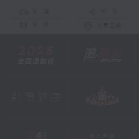
交 通
社 交
聯 絡
公眾回饋