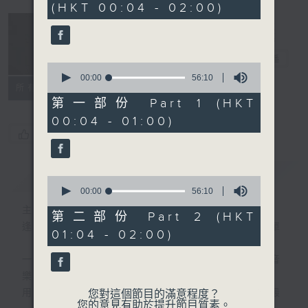
(HKT 00:04 - 02:00)
52
minutes,
0
seconds
音樂說
電台直播
0
seconds
00:00
56:10
所有集數
of
56
第一部份 Part 1 (HKT
minutes,
00:04 - 01:00)
10
seconds
您喜歡這個節目嗎?
簡介
GIST
0
seconds
00:00
56:10
of
主持人：艾力
56
第二部份 Part 2 (HKT
minutes,
逢星期一至五晚，由艾力為你精選睡前服歌單
01:04 - 02:00)
10
seconds
一首歌一個故事，用音樂說故事，以故事說音
樂。
用音樂整理一天勞碌的心情，為你的心靈做最
您對這個節目的滿意程度？
您的意見有助於提升節目質素。