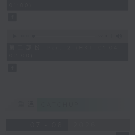
minutes,
01:00)
10
seconds
0
seconds
00:00
56:10
of
56
第二部份 Part 2 (HKT 01:04 -
minutes,
02:00)
10
seconds
重溫
CATCHUP
07 - 08
2026