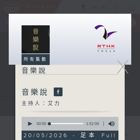
ENG
/
簡
×
全新 RTHK On The Go
取得
一手掌握 RTHK 電台、電視節目
X
所有集數
音樂說
音樂說
主持人：艾力
音樂說
0
seconds
00:00
1:52:00
of
1
20/05/2026 - 足本 Full
hour,