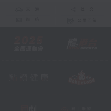
交 通
社 交
聯 絡
公眾回饋