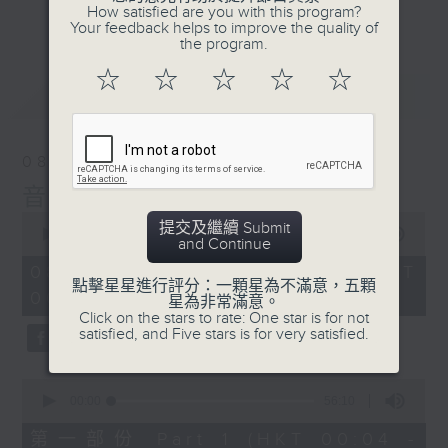
佳音樂治療師。
How satisfied are you with this program?
更多...
Your feedback helps to improve the quality of
the program.
☆
☆
☆
☆
☆
最新
LATEST
08/08/2026
音樂說
0
提交及繼續 Submit
seconds
00:00
1:52:00
and Continue
of
1
08/08/2026 - 足本 Full (HKT
hour,
點擊星星進行評分：一顆星為不滿意，五顆
00:04 - 02:00)
52
星為非常滿意。
minutes,
Click on the stars to rate: One star is for not
0
satisfied, and Five stars is for very satisfied.
seconds
0
seconds
00:00
56:10
of
56
第一部份 Part 1 (HKT 00:04 -