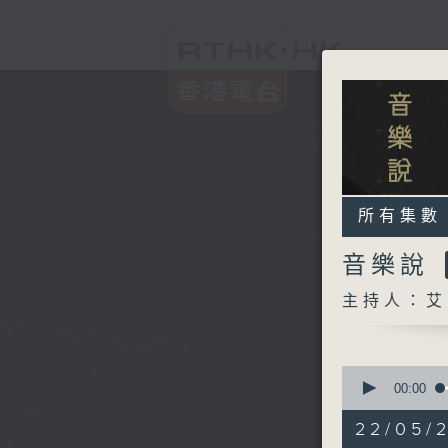
所有集數
音樂說
主持人：艾
0
seconds
00:00
of
1
22/05/
hour,