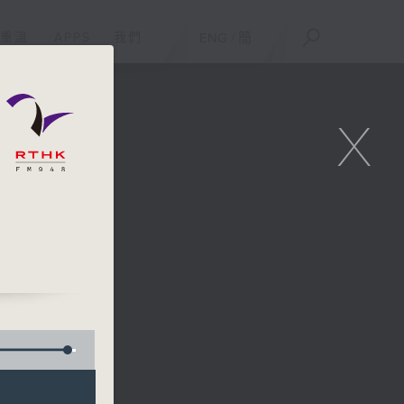
重溫
APPS
我們
ENG
/
簡
X