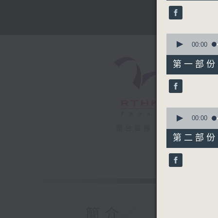
51
minutes,
59
seconds
90%
0
seconds
00:00
of
56
第一部份 P
minutes,
10
seconds
90%
0
seconds
00:00
of
電台直播
56
第二部份 P
minutes,
9
seconds
90%
簡介