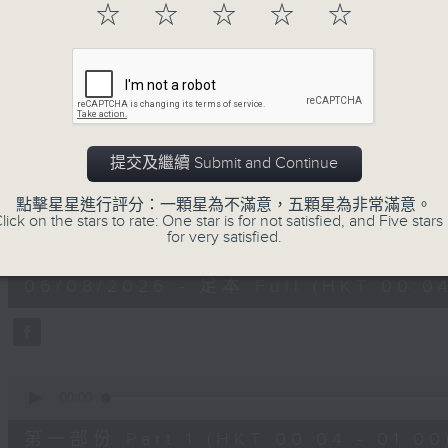
☆
☆
☆
☆
☆
一首歌一個故事，用音樂說故事，以故事說音
用音樂整理一天勞碌的心情，為你的心靈做最
06/08/2026
提交及繼續 Submit and Continue
音樂說
點擊星星進行評分：一顆星為不滿意，五顆星為非常滿意。
lick on the stars to rate: One star is for not satisfied, and Five stars 
0
for very satisfied.
seconds
00:00
of
1
06/08/2026 - 足本 Full (HKT 00:04
hour,
51
minutes,
59
seconds
Volume
90%
0
seconds
00:00
of
56
第一部份 Part 1 (HKT 00:04 - 01:00
minutes,