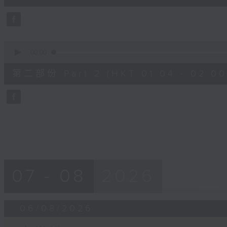
0
seconds
Volume
90%
0
seconds
00:00
of
56
第二部份 Part 2 (HKT 01:04 - 02:00
minutes,
9
seconds
Volume
90%
07 - 08
2026
06/08/2026