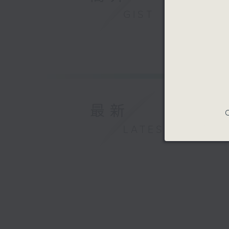
GIST
最新
C
LATEST