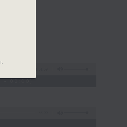
樂。
佳音樂治療師。
is
1:51:59
 - 02:00)
56:00
)