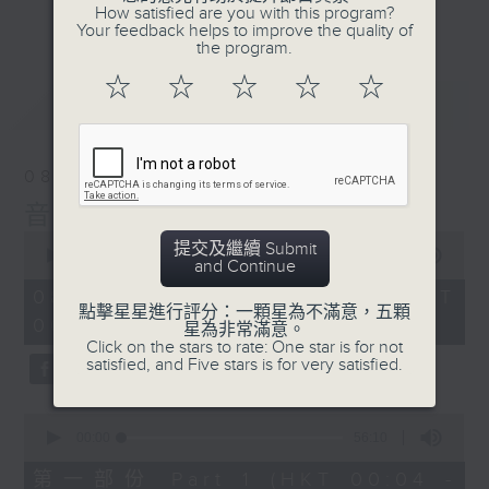
佳音樂治療師。
How satisfied are you with this program?
更多...
Your feedback helps to improve the quality of
the program.
☆
☆
☆
☆
☆
最新
LATEST
08/08/2026
音樂說
0
提交及繼續 Submit
seconds
00:00
1:52:00
and Continue
of
1
08/08/2026 - 足本 Full (HKT
hour,
點擊星星進行評分：一顆星為不滿意，五顆
00:04 - 02:00)
52
星為非常滿意。
minutes,
Click on the stars to rate: One star is for not
0
satisfied, and Five stars is for very satisfied.
seconds
0
seconds
00:00
56:10
of
56
第一部份 Part 1 (HKT 00:04 -