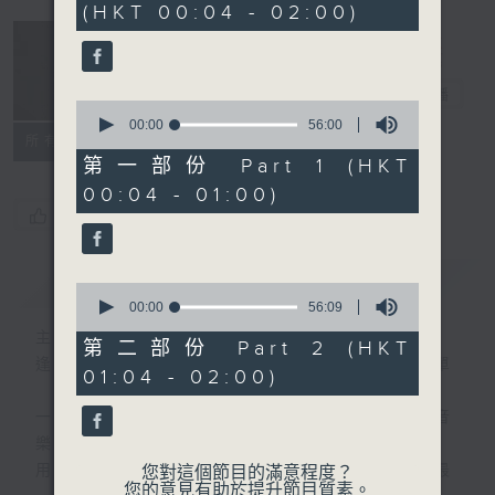
(HKT 00:04 - 02:00)
51
minutes,
59
seconds
音樂說
電台直播
0
seconds
00:00
56:00
所有集數
of
56
第一部份 Part 1 (HKT
minutes,
00:04 - 01:00)
0
seconds
您喜歡這個節目嗎?
簡介
GIST
0
seconds
00:00
56:09
of
主持人：艾力
56
第二部份 Part 2 (HKT
minutes,
逢星期一至五晚，由艾力為你精選睡前服歌單
01:04 - 02:00)
9
seconds
一首歌一個故事，用音樂說故事，以故事說音
樂。
用音樂整理一天勞碌的心情，為你的心靈做最
您對這個節目的滿意程度？
您的意見有助於提升節目質素。