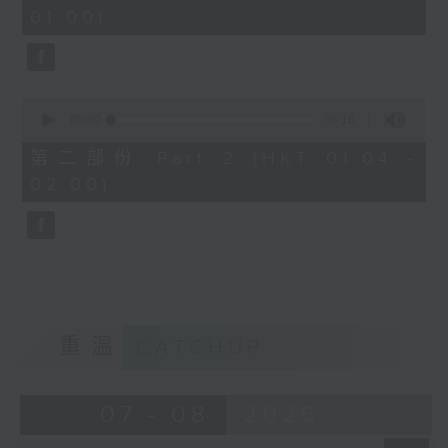
minutes,
01:00)
10
seconds
0
seconds
00:00
56:10
of
56
第二部份 Part 2 (HKT 01:04 -
minutes,
02:00)
10
seconds
重溫
CATCHUP
07 - 08
2026