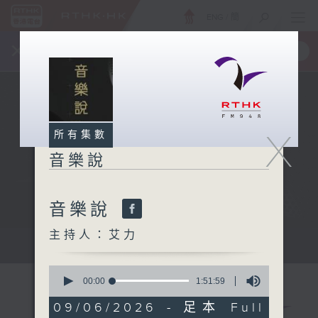
ENG
/
簡
×
全新 RTHK On The Go
取得
一手掌握 RTHK 電台、電視節目
X
所有集數
音樂說
音樂說
主持人：艾力
音樂說
0
seconds
00:00
1:51:59
of
1
09/06/2026 - 足本 Full
hour,