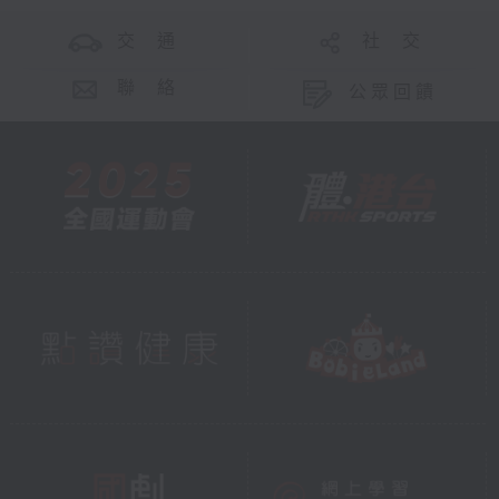
交 通
社 交
聯 絡
公眾回饋