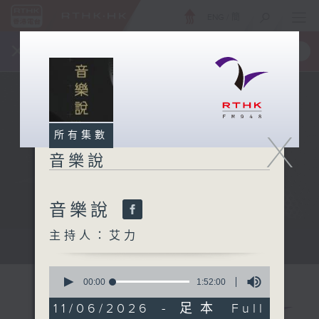
ENG
/
簡
×
全新 RTHK On The Go
取得
一手掌握 RTHK 電台、電視節目
X
所有集數
音樂說
音樂說
主持人：艾力
音樂說
0
seconds
00:00
1:52:00
of
1
11/06/2026 - 足本 Full
hour,