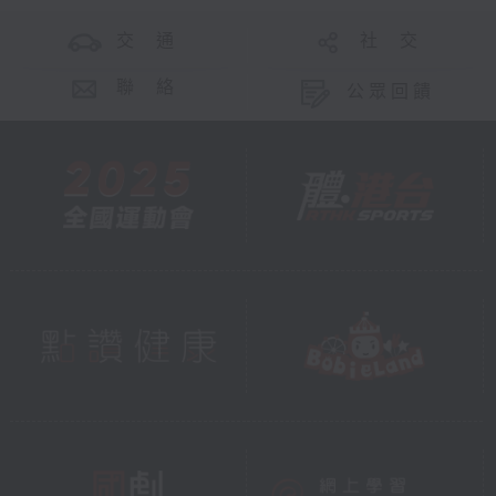
交 通
社 交
聯 絡
公眾回饋