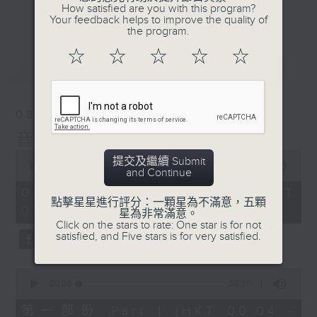
佳音樂治療師。
How satisfied are you with this program?
更多...
Your feedback helps to improve the quality of
the program.
☆
☆
☆
☆
☆
最新
LATEST
08/08/2026
音樂說
0
提交及繼續 Submit
seconds
00:00
1:52:00
and Continue
of
1
08/08/2026 - 足本 Full (HKT
hour,
點擊星星進行評分：一顆星為不滿意，五顆
00:04 - 02:00)
52
星為非常滿意。
minutes,
Click on the stars to rate: One star is for not
0
satisfied, and Five stars is for very satisfied.
seconds
0
seconds
00:00
56:10
of
56
第一部份 Part 1 (HKT 00:04 -