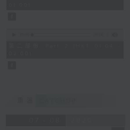
minutes,
01:00)
10
seconds
0
seconds
00:00
56:10
of
56
第二部份 Part 2 (HKT 01:04 -
minutes,
02:00)
10
seconds
重溫
CATCHUP
07 - 08
2026