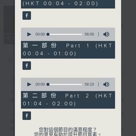
(HKT 00:04 - 02:00)
52
minutes,
0
seconds
音樂說
電台直播
0
seconds
00:00
56:00
所有集數
of
56
第一部份 Part 1 (HKT
minutes,
00:04 - 01:00)
0
seconds
您喜歡這個節目嗎?
簡介
GIST
0
seconds
00:00
56:10
of
主持人：艾力
56
第二部份 Part 2 (HKT
minutes,
逢星期一至五晚，由艾力為你精選睡前服歌單
01:04 - 02:00)
10
seconds
一首歌一個故事，用音樂說故事，以故事說音
樂。
用音樂整理一天勞碌的心情，為你的心靈做最
您對這個節目的滿意程度？
您的意見有助於提升節目質素。