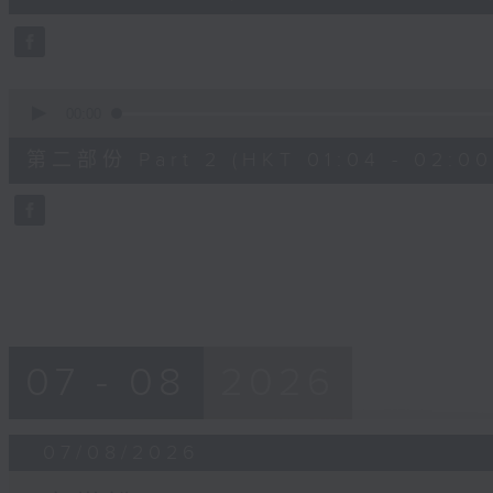
10
seconds
Volume
90%
0
seconds
00:00
of
56
第二部份 Part 2 (HKT 01:04 - 02:00
minutes,
9
seconds
Volume
90%
07 - 08
2026
07/08/2026