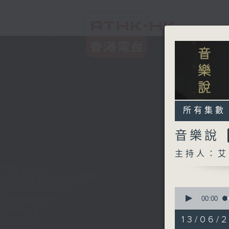
所有集數
音樂說
主持人：艾
0
seconds
00:00
of
1
13/06/
hour,