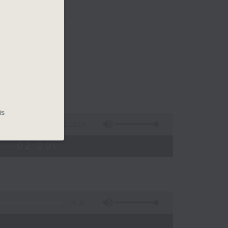
樂。
佳音樂治療師。
is
1:51:59
 - 02:00)
56:10
)