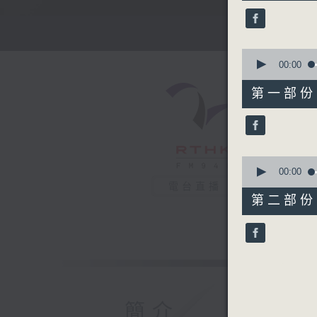
51
minutes,
59
seconds
90%
0
seconds
00:00
of
56
第一部份 P
minutes,
10
seconds
90%
0
seconds
00:00
of
電台直播
56
第二部份 P
minutes,
9
seconds
90%
簡介