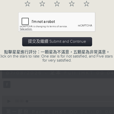
☆
☆
☆
☆
☆
一首歌一個故事，用音樂說故事，以故事說音
用音樂整理一天勞碌的心情，為你的心靈做最
07/08/2026
提交及繼續 Submit and Continue
音樂說
點擊星星進行評分：一顆星為不滿意，五顆星為非常滿意。
lick on the stars to rate: One star is for not satisfied, and Five stars 
0
for very satisfied.
seconds
00:00
of
1
07/08/2026 - 足本 Full (HKT 00:04
hour,
51
minutes,
59
seconds
Volume
90%
0
seconds
00:00
of
56
第一部份 Part 1 (HKT 00:04 - 01:00
minutes,