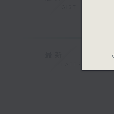
GIST
最新
C
LATEST