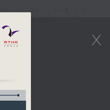
重溫
APPS
我們
ENG
/
簡
X