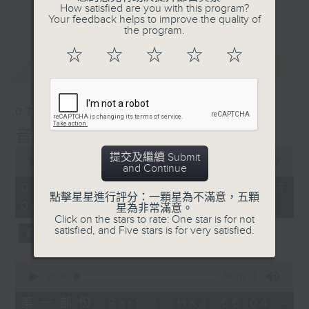
佳音樂治療師。
How satisfied are you with this program?
更多...
Your feedback helps to improve the quality of
the program.
☆
☆
☆
☆
☆
最新
LATEST
07/08/2026
音樂說
0
提交及繼續 Submit
seconds
00:00
1:51:59
and Continue
of
1
07/08/2026 - 足本 Full (HKT
hour,
點擊星星進行評分：一顆星為不滿意，五顆
00:04 - 02:00)
51
星為非常滿意。
minutes,
Click on the stars to rate: One star is for not
59
satisfied, and Five stars is for very satisfied.
seconds
0
seconds
00:00
56:10
of
56
第一部份 Part 1 (HKT 00:04 -