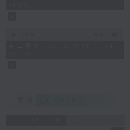
minutes,
01:00)
10
seconds
0
seconds
00:00
56:09
of
56
第二部份 Part 2 (HKT 01:04 -
minutes,
02:00)
9
seconds
重溫
CATCHUP
07 - 08
2026