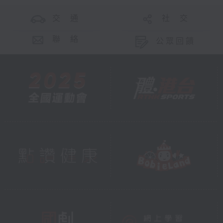
交 通
社 交
聯 絡
公眾回饋