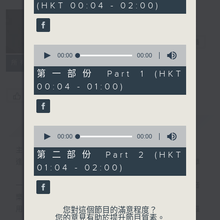
(HKT 00:04 - 02:00)
音樂說
電台直播
0
seconds
00:00
00:00
所有集數
of
0
第一部份 Part 1 (HKT
seconds
00:04 - 01:00)
您喜歡這個節目嗎?
簡介
GIST
0
seconds
00:00
00:00
of
主持人：艾力
0
第二部份 Part 2 (HKT
seconds
逢星期一至五晚，由艾力為你精選睡前服歌單
01:04 - 02:00)
一首歌一個故事，用音樂說故事，以故事說音
樂。
用音樂整理一天勞碌的心情，為你的心靈做最
您對這個節目的滿意程度？
您的意見有助於提升節目質素。