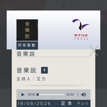
ENG
/
簡
×
全新 RTHK On The Go
取得
一手掌握 RTHK 電台、電視節目
X
所有集數
音樂說
音樂說
主持人：艾力
音樂說
0
seconds
00:00
00:00
of
0
16/06/2026 - 足本 Full
seconds