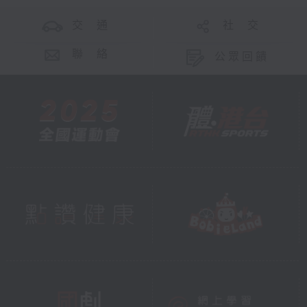
交 通
社 交
聯 絡
公眾回饋