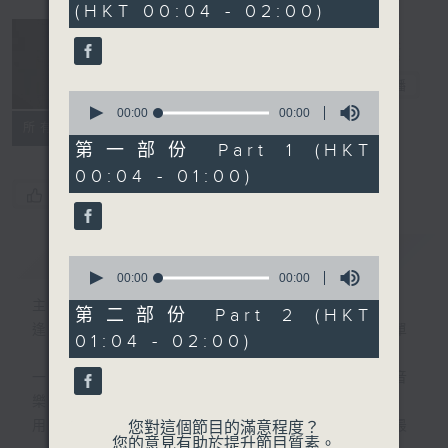
(HKT 00:04 - 02:00)
音樂說
電台直播
0
seconds
00:00
00:00
所有集數
of
0
第一部份 Part 1 (HKT
seconds
00:04 - 01:00)
您喜歡這個節目嗎?
簡介
GIST
0
seconds
00:00
00:00
of
主持人：艾力
0
第二部份 Part 2 (HKT
seconds
逢星期一至五晚，由艾力為你精選睡前服歌單
01:04 - 02:00)
一首歌一個故事，用音樂說故事，以故事說音
樂。
用音樂整理一天勞碌的心情，為你的心靈做最
您對這個節目的滿意程度？
您的意見有助於提升節目質素。