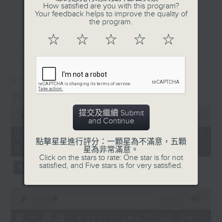
佳音樂治療師。
How satisfied are you with this program?
更多...
Your feedback helps to improve the quality of
the program.
☆
☆
☆
☆
☆
最新
LATEST
07/08/2026
音樂說
0
提交及繼續 Submit
seconds
00:00
1:51:59
and Continue
of
1
07/08/2026 - 足本 Full (HKT
hour,
點擊星星進行評分：一顆星為不滿意，五顆
00:04 - 02:00)
51
星為非常滿意。
minutes,
Click on the stars to rate: One star is for not
59
satisfied, and Five stars is for very satisfied.
seconds
0
seconds
00:00
56:10
of
56
第一部份 Part 1 (HKT 00:04 -