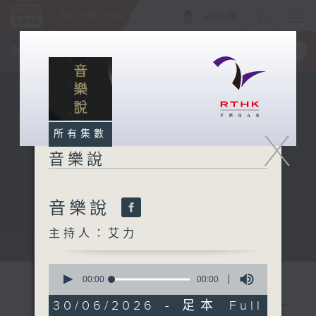
ENG
/
簡
×
全新 RTHK On The Go
取得
一手掌握 RTHK 電台、電視節目
X
所有集數
音樂說
音樂說
主持人：艾力
音樂說
0
seconds
00:00
00:00
of
0
30/06/2026 - 足本 Full
seconds