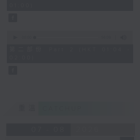
minutes,
01:00)
10
seconds
0
seconds
00:00
56:09
of
56
第二部份 Part 2 (HKT 01:04 -
minutes,
02:00)
9
seconds
重溫
CATCHUP
07 - 08
2026