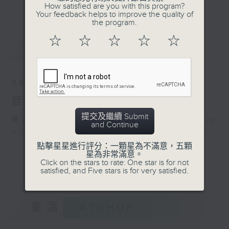
佳音樂治療師。
How satisfied are you with this program?
更多...
Your feedback helps to improve the quality of
the program.
☆
☆
☆
☆
☆
最新
LATEST
08/08/2026
音樂說
提交及繼續 Submit
網上直播完畢稍後提供節目重溫。 Archive
and Continue
will be available after live webcast
點擊星星進行評分：一顆星為不滿意，五顆
星為非常滿意。
Click on the stars to rate: One star is for not
satisfied, and Five stars is for very satisfied.
重溫
CATCHUP