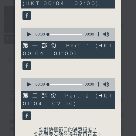
(HKT 00:04 - 02:00)
音樂說
電台直播
0
seconds
00:00
00:00
所有集數
of
0
第一部份 Part 1 (HKT
seconds
00:04 - 01:00)
您喜歡這個節目嗎?
簡介
GIST
0
seconds
00:00
00:00
of
主持人：艾力
0
第二部份 Part 2 (HKT
seconds
逢星期一至五晚，由艾力為你精選睡前服歌單
01:04 - 02:00)
一首歌一個故事，用音樂說故事，以故事說音
樂。
用音樂整理一天勞碌的心情，為你的心靈做最
您對這個節目的滿意程度？
您的意見有助於提升節目質素。