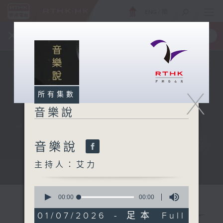
ENG
/
簡
×
全新 RTHK On The Go
取得
一手掌握 RTHK 電台、電視節目
X
所有集數
音樂說
音樂說
主持人：艾力
音樂說
0
seconds
00:00
00:00
of
0
01/07/2026 - 足本 Full
seconds