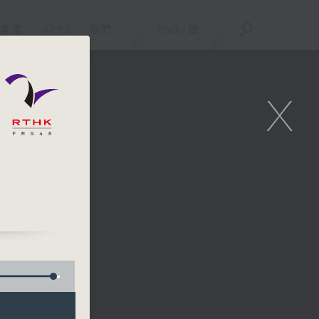
重溫
APPS
我們
ENG
/
簡
X