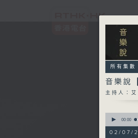
所有集數
音樂說
主持人：艾
0
seconds
00:00
of
1
02/07/
hour,