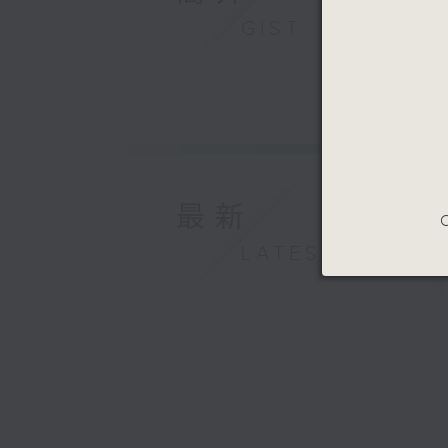
GIST
最新
C
LATEST