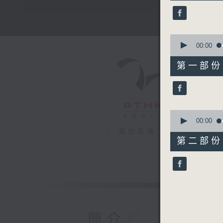
52
minutes,
0
seconds
90%
0
seconds
00:00
of
56
第一部份 P
minutes,
10
seconds
90%
0
seconds
00:00
of
電台直播
56
第二部份 P
minutes,
10
seconds
90%
簡介