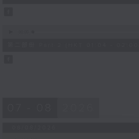
10
seconds
Volume
90%
0
seconds
00:00
of
56
第二部份 Part 2 (HKT 01:04 - 02:00
minutes,
10
seconds
Volume
90%
07 - 08
2026
08/08/2026