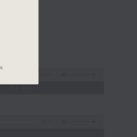
樂。
佳音樂治療師。
is
1:52:00
 - 02:00)
56:10
)