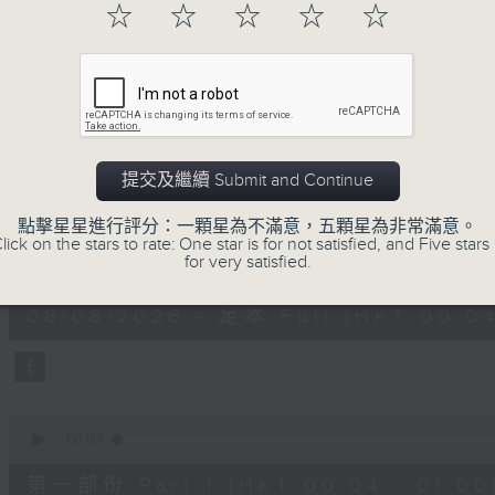
☆
☆
☆
☆
☆
一首歌一個故事，用音樂說故事，以故事說音
用音樂整理一天勞碌的心情，為你的心靈做最
08/08/2026
提交及繼續 Submit and Continue
音樂說
點擊星星進行評分：一顆星為不滿意，五顆星為非常滿意。
lick on the stars to rate: One star is for not satisfied, and Five stars 
0
for very satisfied.
seconds
00:00
of
1
08/08/2026 - 足本 Full (HKT 00:04
hour,
52
minutes,
0
seconds
Volume
90%
0
seconds
00:00
of
56
第一部份 Part 1 (HKT 00:04 - 01:00
minutes,