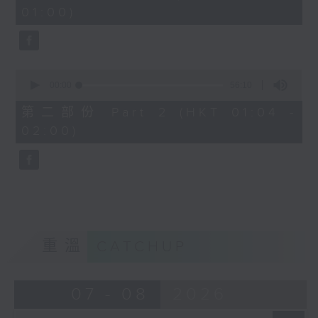
minutes,
01:00)
10
seconds
0
seconds
00:00
56:10
of
56
第二部份 Part 2 (HKT 01:04 -
minutes,
02:00)
10
seconds
重溫
CATCHUP
07 - 08
2026