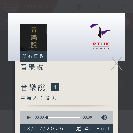
ENG
/
簡
×
全新 RTHK On The Go
取得
一手掌握 RTHK 電台、電視節目
X
所有集數
音樂說
音樂說
主持人：艾力
音樂說
0
seconds
00:00
00:00
of
0
03/07/2026 - 足本 Full
seconds