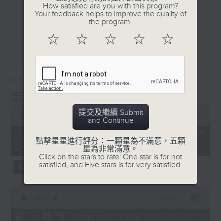
佳音樂治療師。
How satisfied are you with this program?
更多...
Your feedback helps to improve the quality of
the program.
☆
☆
☆
☆
☆
最新
LATEST
08/08/2026
音樂說
0
提交及繼續 Submit
seconds
00:00
1:52:00
and Continue
of
1
08/08/2026 - 足本 Full (HKT
hour,
點擊星星進行評分：一顆星為不滿意，五顆
00:04 - 02:00)
52
星為非常滿意。
minutes,
Click on the stars to rate: One star is for not
0
satisfied, and Five stars is for very satisfied.
seconds
0
seconds
00:00
56:10
of
56
第一部份 Part 1 (HKT 00:04 -