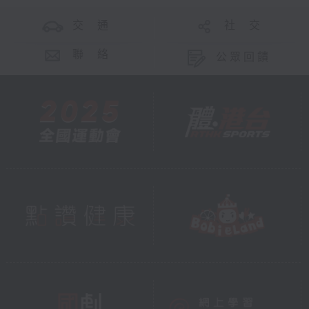
交 通
社 交
聯 絡
公眾回饋