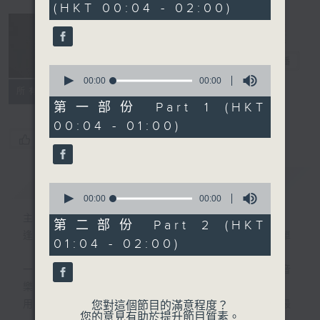
(HKT 00:04 - 02:00)
音樂說
電台直播
0
seconds
00:00
00:00
所有集數
of
0
第一部份 Part 1 (HKT
seconds
00:04 - 01:00)
您喜歡這個節目嗎?
簡介
GIST
0
seconds
00:00
00:00
of
主持人：艾力
0
第二部份 Part 2 (HKT
seconds
逢星期一至五晚，由艾力為你精選睡前服歌單
01:04 - 02:00)
一首歌一個故事，用音樂說故事，以故事說音
樂。
用音樂整理一天勞碌的心情，為你的心靈做最
您對這個節目的滿意程度？
您的意見有助於提升節目質素。