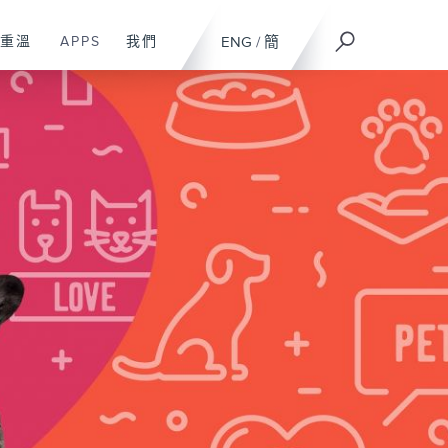
重溫
APPS
我們
ENG
/
簡