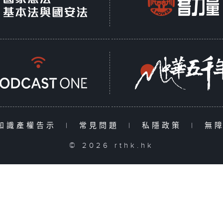
知識產權告示
|
常見問題
|
私隱政策
|
無
© 2026 rthk.hk