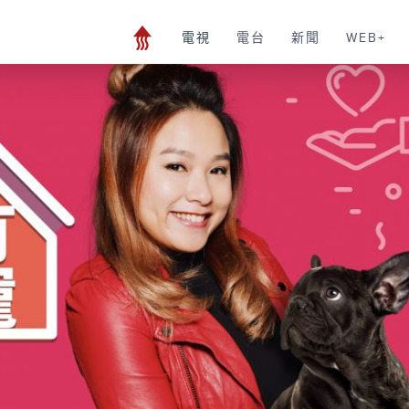
電視
電台
新聞
WEB+