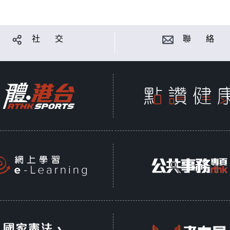
社 交
聯 絡