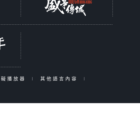
障礙播放器
|
其他語言內容
|