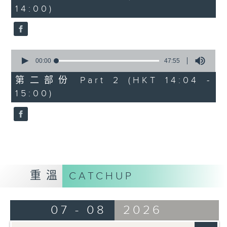
minutes,
14:00)
10
seconds
0
seconds
00:00
47:55
of
47
第二部份 Part 2 (HKT 14:04 -
minutes,
15:00)
55
seconds
重溫
CATCHUP
07 - 08
2026