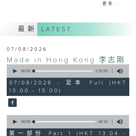
更多...
李志剛、超B、崔潔彤、阿桃、莉莉菇 陪住
你食晏！小心笑到噴飯啊！
------------------------------------------
最新
LATEST
----------------------------------
07/08/2026
Made in Hong Kong 李志剛
0
seconds
00:00
1:35:55
of
1
07/08/2026 - 足本 Full (HKT
hour,
13:00 - 15:00)
35
minutes,
55
seconds
0
seconds
00:00
48:10
of
48
第一部份 Part 1 (HKT 13:04 -