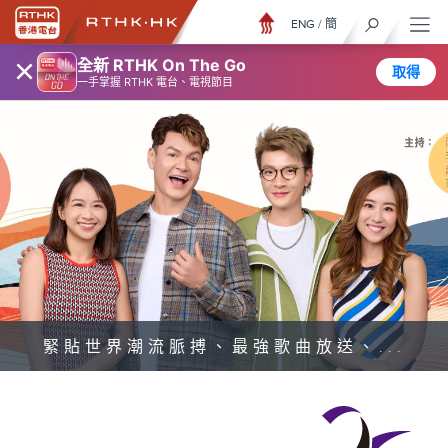
ENG
/
簡
×
全新 RTHK On The Go
取得
一手掌握 RTHK 電台、電視節目
緊貼世界潮流脈搏、最強歌曲放送、...