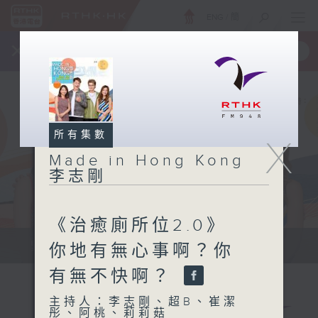
ENG
/
簡
×
全新 RTHK On The Go
取得
一手掌握 RTHK 電台、電視節目
所有集數
X
Made in Hong Kong
李志剛
《治癒廁所位2.0》
緊貼世界潮流脈搏、最強歌曲放送、...
你地有無心事啊？你
有無不快啊？
主持人：李志剛、超B、崔潔
彤、阿桃、莉莉菇