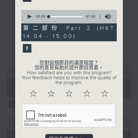
更多...
李志剛、超B、崔潔彤、阿桃、莉莉菇 陪住
0
你食晏！小心笑到噴飯啊！
seconds
00:00
47:40
of
------------------------------------------
47
第二部份 Part 2 (HKT
最新
LATEST
----------------------------------
minutes,
14:04 - 15:00)
40
seconds
07/08/2026
Made in Hong Kong 李志剛
您對這個節目的滿意程度？
0
您的意見有助於提升節目質素。
seconds
00:00
1:35:55
How satisfied are you with this program?
of
Your feedback helps to improve the quality of
1
the program.
07/08/2026 - 足本 Full (HKT
hour,
13:00 - 15:00)
35
☆
☆
☆
☆
☆
minutes,
55
seconds
0
seconds
00:00
48:10
of
48
第一部份 Part 1 (HKT 13:04 -