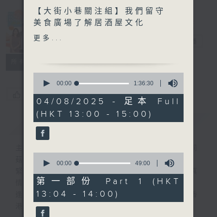
【大街小巷關注組】我們留守
Made in
美食廣場了解居酒屋文化
Hong Kong
更多...
李志剛
電台直播
另外本星期【每週一星】係
【形容好朋友嘅歌】
所有集數
0
今天【好歌獻給你】王菲 -
seconds
00:00
1:36:30
of
雨天沒有你
您喜歡這個節目嗎?
1
04/08/2025 - 足本 Full
hour,
(HKT 13:00 - 15:00)
36
簡介
GIST
minutes,
30
seconds
主持人：李志剛、超B、崔潔彤、阿桃、莉莉
0
菇
seconds
00:00
49:00
of
緊貼世界潮流脈搏、最強歌曲放送、 嘉賓真
49
第一部份 Part 1 (HKT
情專訪、大城市小故事。
minutes,
13:04 - 14:00)
0
逢星期一至五下午一時至三時讓你更瞭解香
seconds
港，更瞭解世界。