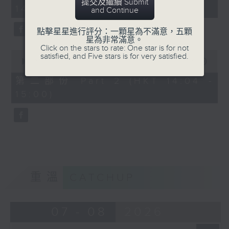
minutes,
提交及繼續 Submit
14:00)
10
and Continue
seconds
點擊星星進行評分：一顆星為不滿意，五顆
星為非常滿意。
Click on the stars to rate: One star is for not
0
satisfied, and Five stars is for very satisfied.
seconds
00:00
47:55
of
47
第二部份 Part 2 (HKT 14:04 -
minutes,
15:00)
55
seconds
重溫
CATCHUP
07 - 08
2026