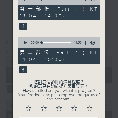
更多...
of
李志剛、超B、崔潔彤、阿桃、莉莉菇 陪住
48
第一部份 Part 1 (HKT
minutes,
你食晏！小心笑到噴飯啊！
13:04 - 14:00)
10
------------------------------------------
seconds
最新
LATEST
----------------------------------
0
07/08/2026
seconds
00:00
49:59
of
Made in Hong Kong 李志剛
49
第二部份 Part 2 (HKT
minutes,
0
14:04 - 15:00)
59
seconds
00:00
1:51:59
seconds
of
1
07/08/2026 - 足本 Full (HKT
hour,
13:04 - 15:00)
51
您對這個節目的滿意程度？
minutes,
您的意見有助於提升節目質素。
59
How satisfied are you with this program?
seconds
Your feedback helps to improve the quality of
the program.
0
seconds
00:00
56:10
☆
☆
☆
☆
☆
of
56
第一部份 Part 1 (HKT 13:04 -