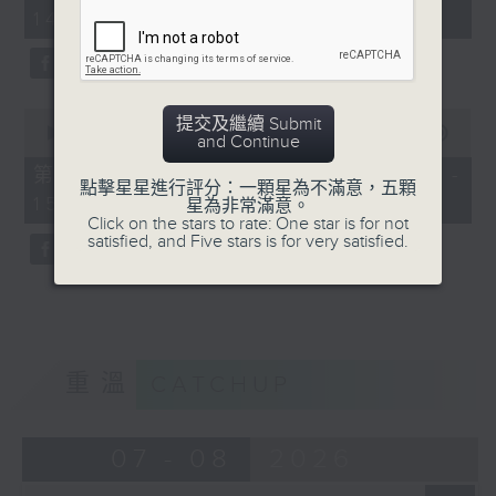
minutes,
14:00)
10
seconds
0
提交及繼續 Submit
seconds
00:00
56:09
and Continue
of
56
第二部份 Part 2 (HKT 14:04 -
minutes,
點擊星星進行評分：一顆星為不滿意，五顆
15:00)
9
星為非常滿意。
seconds
Click on the stars to rate: One star is for not
satisfied, and Five stars is for very satisfied.
重溫
CATCHUP
07 - 08
2026