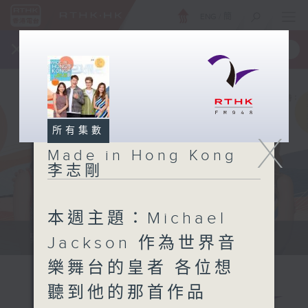
ENG
/
簡
×
全新 RTHK On The Go
取得
一手掌握 RTHK 電台、電視節目
所有集數
X
Made in Hong Kong
李志剛
本週主題：Michael
緊貼世界潮流脈搏、最強歌曲放送、...
Jackson 作為世界音
樂舞台的皇者 各位想
聽到他的那首作品