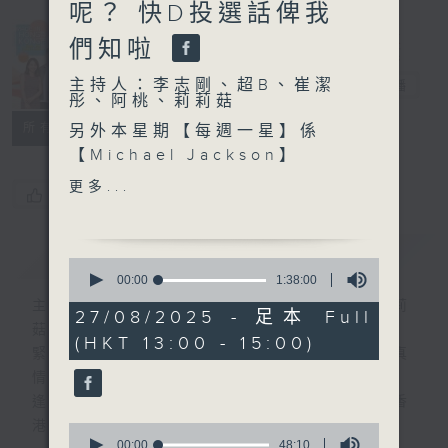
呢？ 快D投選話俾我
Made in
們知啦
Hong Kong
主持人：李志剛、超B、崔潔
李志剛
電台直播
彤、阿桃、莉莉菇
所有集數
另外本星期【每週一星】係
【Michael Jackson】
更多...
您喜歡這個節目嗎?
今天【好歌獻給你】張智霖 -
祝君好
簡介
GIST
0
seconds
00:00
1:38:00
of
主持人：李志剛、超B、崔潔彤、阿桃、莉莉
1
27/08/2025 - 足本 Full
hour,
菇
(HKT 13:00 - 15:00)
38
緊貼世界潮流脈搏、最強歌曲放送、 嘉賓真
minutes,
0
情專訪、大城市小故事。
seconds
逢星期一至五下午一時至三時讓你更瞭解香
港，更瞭解世界。
0
seconds
00:00
48:10