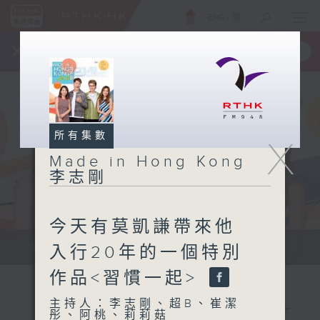
ENG
/
簡
×
全新 RTHK On The Go
取得
一手掌握 RTHK 電台、電視節目
所有集數
X
Made in Hong Kong
李志剛
今天有莫凱謙帶來他
緊貼世界潮流脈搏、最強歌曲放送、...
入行20年的一個特別
作品<習慣一起>
主持人：李志剛、超B、崔潔
彤、阿桃、莉莉菇