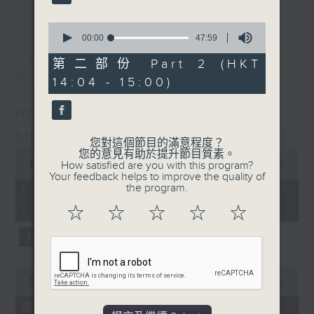
更多...
李志剛、超B、崔潔彤、阿桃、莉莉菇 陪住
0
你食晏！小心笑到噴飯啊！
seconds
00:00
47:59
of
------------------------------------------
47
第二部份 Part 2 (HKT
最新
LATEST
----------------------------------
minutes,
14:04 - 15:00)
59
seconds
10/08/2026
Made in Hong Kong 李志剛
您對這個節目的滿意程度？
0
您的意見有助於提升節目質素。
seconds
00:00
1:51:59
How satisfied are you with this program?
of
Your feedback helps to improve the quality of
1
the program.
10/08/2026 - 足本 Full (HKT
hour,
13:04 - 15:00)
51
☆
☆
☆
☆
☆
minutes,
59
seconds
0
seconds
00:00
56:10
of
56
第一部份 Part 1 (HKT 13:04 -