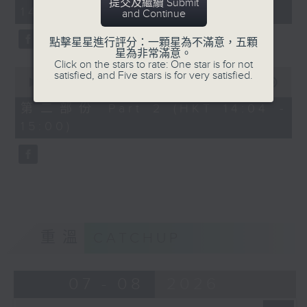
minutes,
提交及繼續 Submit
14:00)
10
and Continue
seconds
點擊星星進行評分：一顆星為不滿意，五顆
星為非常滿意。
Click on the stars to rate: One star is for not
0
satisfied, and Five stars is for very satisfied.
seconds
00:00
56:09
of
56
第二部份 Part 2 (HKT 14:04 -
minutes,
15:00)
9
seconds
重溫
CATCHUP
07 - 08
2026