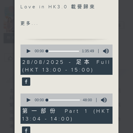
Love in HK3.0 載譽歸來
Made in
Hong Kong
另外本星期【每週一星】係
更多...
李志剛
電台直播
【Michael Jackson】
所有集數
今天【好歌獻給你】汪明荃
0
- 許願
seconds
00:00
1:35:49
of
您喜歡這個節目嗎?
1
28/08/2025 - 足本 Full
hour,
(HKT 13:00 - 15:00)
35
簡介
GIST
minutes,
49
seconds
主持人：李志剛、超B、崔潔彤、阿桃、莉莉
0
菇
seconds
00:00
48:00
of
緊貼世界潮流脈搏、最強歌曲放送、 嘉賓真
48
第一部份 Part 1 (HKT
情專訪、大城市小故事。
minutes,
13:04 - 14:00)
0
逢星期一至五下午一時至三時讓你更瞭解香
seconds
港，更瞭解世界。