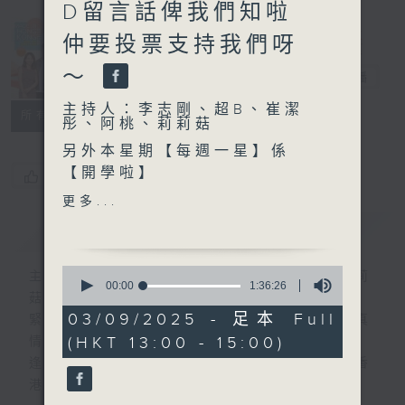
D留言話俾我們知啦
Made in
仲要投票支持我們呀
Hong Kong
～
李志剛
電台直播
主持人：李志剛、超B、崔潔
所有集數
彤、阿桃、莉莉菇
另外本星期【每週一星】係
【開學啦】
您喜歡這個節目嗎?
更多...
今天【好歌獻給你】張敬軒 -
簡介
GIST
Deadline
0
主持人：李志剛、超B、崔潔彤、阿桃、莉莉
seconds
00:00
1:36:26
菇
of
1
03/09/2025 - 足本 Full
緊貼世界潮流脈搏、最強歌曲放送、 嘉賓真
hour,
(HKT 13:00 - 15:00)
情專訪、大城市小故事。
36
minutes,
逢星期一至五下午一時至三時讓你更瞭解香
26
港，更瞭解世界。
seconds