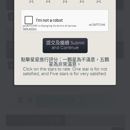
☆
☆
☆
☆
☆
minutes,
14:00)
50
seconds
0
seconds
00:00
48:53
of
提交及繼續 Submit
48
第二部份 Part 2 (HKT 14:04 -
and Continue
minutes,
15:00)
53
seconds
點擊星星進行評分：一顆星為不滿意，五顆
星為非常滿意。
Click on the stars to rate: One star is for not
satisfied, and Five stars is for very satisfied.
重溫
CATCHUP
07 - 08
2026