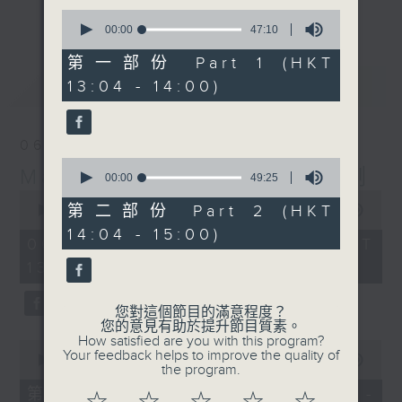
更多...
0
李志剛、超B、崔潔彤、阿桃、莉莉菇 陪住
seconds
00:00
47:10
of
你食晏！小心笑到噴飯啊！
47
第一部份 Part 1 (HKT
------------------------------------------
minutes,
最新
LATEST
13:04 - 14:00)
10
----------------------------------
seconds
06/08/2026
0
Made in Hong Kong 李志剛
seconds
00:00
49:25
of
0
49
第二部份 Part 2 (HKT
seconds
00:00
1:37:33
minutes,
of
14:04 - 15:00)
25
1
06/08/2026 - 足本 Full (HKT
seconds
hour,
13:00 - 15:00)
37
minutes,
33
seconds
您對這個節目的滿意程度？
您的意見有助於提升節目質素。
How satisfied are you with this program?
0
Your feedback helps to improve the quality of
seconds
00:00
48:50
the program.
of
48
第一部份 Part 1 (HKT 13:04 -