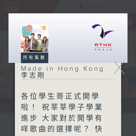
ENG
/
簡
×
全新 RTHK On The Go
取得
一手掌握 RTHK 電台、電視節目
所有集數
X
Made in Hong Kong
李志剛
各位學生哥正式開學
緊貼世界潮流脈搏、最強歌曲放送、...
啦！ 祝莘莘學子學業
進步 大家對於開學有
咩歌曲的選擇呢？ 快