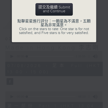
更多...
李志剛、超B、崔潔彤、阿桃、莉莉菇 陪住
提交及繼續 Submit
and Continue
你食晏！小心笑到噴飯啊！
------------------------------------------
點擊星星進行評分：一顆星為不滿意，五顆
最新
LATEST
----------------------------------
星為非常滿意。
Click on the stars to rate: One star is for not
satisfied, and Five stars is for very satisfied.
07/08/2026
Made in Hong Kong 李志剛
0
seconds
00:00
1:35:55
of
1
07/08/2026 - 足本 Full (HKT
hour,
13:00 - 15:00)
35
minutes,
55
seconds
0
seconds
00:00
48:10
of
48
第一部份 Part 1 (HKT 13:04 -