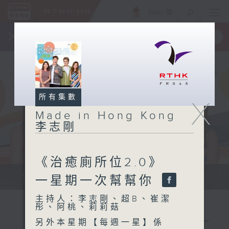
ENG
/
簡
×
全新 RTHK On The Go
取得
一手掌握 RTHK 電台、電視節目
所有集數
X
Made in Hong Kong
李志剛
《治癒廁所位2.0》
緊貼世界潮流脈搏、最強歌曲放送、...
一星期一次幫幫你
主持人：李志剛、超B、崔潔
彤、阿桃、莉莉菇
另外本星期【每週一星】係