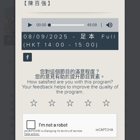
【陳百強】
Made in
Hong Kong
0
seconds
00:00
49:09
李志剛
電台直播
of
49
08/09/2025 - 足本 Full
minutes,
所有集數
(HKT 14:00 - 15:00)
9
seconds
您喜歡這個節目嗎?
您對這個節目的滿意程度？
您的意見有助於提升節目質素。
簡介
GIST
How satisfied are you with this program?
Your feedback helps to improve the quality of
the program.
主持人：李志剛、超B、崔潔彤、阿桃、莉莉
☆
☆
☆
☆
☆
菇
緊貼世界潮流脈搏、最強歌曲放送、 嘉賓真
情專訪、大城市小故事。
逢星期一至五下午一時至三時讓你更瞭解香
港，更瞭解世界。