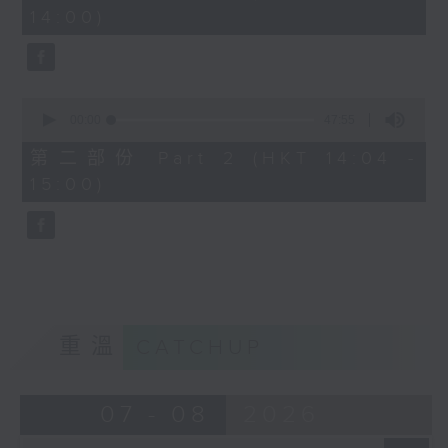
minutes,
14:00)
10
seconds
0
seconds
00:00
47:55
of
47
第二部份 Part 2 (HKT 14:04 -
minutes,
15:00)
55
seconds
重溫
CATCHUP
07 - 08
2026