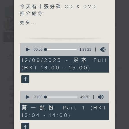
今天有十張好碟 CD & DVD
Made in
推介給你
Hong Kong
更多...
李志剛
電台直播
另外本星期【每週一星】係
【陳百強】
所有集數
0
今天【好歌獻給你】張國榮
seconds
00:00
1:39:21
of
- 風繼續吹
您喜歡這個節目嗎?
1
12/09/2025 - 足本 Full
hour,
(HKT 13:00 - 15:00)
39
簡介
GIST
minutes,
21
seconds
主持人：李志剛、超B、崔潔彤、阿桃、莉莉
0
菇
seconds
00:00
49:20
of
緊貼世界潮流脈搏、最強歌曲放送、 嘉賓真
49
第一部份 Part 1 (HKT
情專訪、大城市小故事。
minutes,
13:04 - 14:00)
20
逢星期一至五下午一時至三時讓你更瞭解香
seconds
港，更瞭解世界。