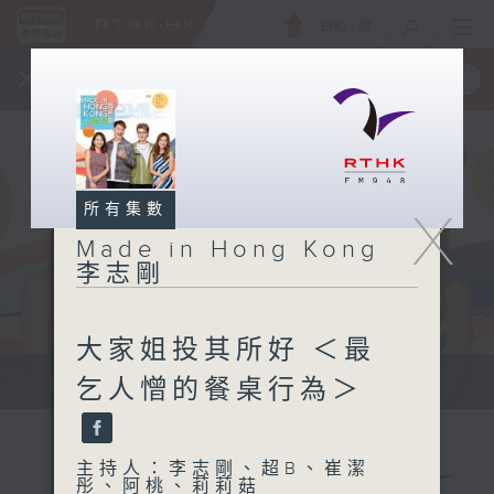
ENG
/
簡
×
全新 RTHK On The Go
取得
一手掌握 RTHK 電台、電視節目
所有集數
X
Made in Hong Kong
李志剛
大家姐投其所好 ＜最
緊貼世界潮流脈搏、最強歌曲放送、...
乞人憎的餐桌行為＞
主持人：李志剛、超B、崔潔
彤、阿桃、莉莉菇