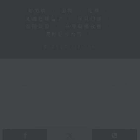
新聞稿
|
招聘
|
招標
|
知識產權告示
|
常見問題
|
私隱政策
|
無障礙播放器
|
其他語言內容
|
© 2026 rthk.hk