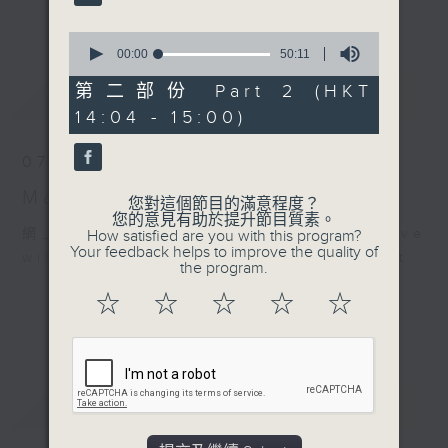
更多...
李志剛、超B、崔潔彤、阿桃、莉莉菇 陪住
0
你食晏！小心笑到噴飯啊！
seconds
00:00
50:11
of
------------------------------------------
50
第二部份 Part 2 (HKT
最新
LATEST
----------------------------------
minutes,
14:04 - 15:00)
11
seconds
07/08/2026
Made in Hong Kong 李志剛
您對這個節目的滿意程度？
您的意見有助於提升節目質素。
網上直播完畢稍後提供節目重溫。 Archive
How satisfied are you with this program?
Your feedback helps to improve the quality of
will be available after live webcast
the program.
☆
☆
☆
☆
☆
重溫
CATCHUP