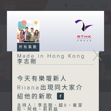
ENG
/
簡
×
全新 RTHK On The Go
取得
一手掌握 RTHK 電台、電視節目
所有集數
X
Made in Hong Kong
李志剛
今天有樂壇新人
緊貼世界潮流脈搏、最強歌曲放送、...
Riiana出現同大家介
紹他的新歌
主持人：李志剛、超B、崔潔
彤、阿桃、莉莉菇