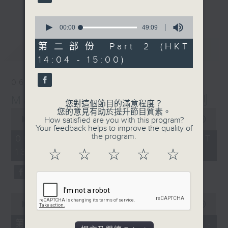
更多...
李志剛、超B、崔潔彤、阿桃、莉莉菇 陪住
0
你食晏！小心笑到噴飯啊！
seconds
00:00
49:09
of
------------------------------------------
49
第二部份 Part 2 (HKT
最新
LATEST
----------------------------------
minutes,
14:04 - 15:00)
9
seconds
06/08/2026
Made in Hong Kong 李志剛
您對這個節目的滿意程度？
0
您的意見有助於提升節目質素。
seconds
00:00
1:37:33
How satisfied are you with this program?
of
Your feedback helps to improve the quality of
1
the program.
06/08/2026 - 足本 Full (HKT
hour,
13:00 - 15:00)
37
☆
☆
☆
☆
☆
minutes,
33
seconds
0
seconds
00:00
48:50
of
48
第一部份 Part 1 (HKT 13:04 -