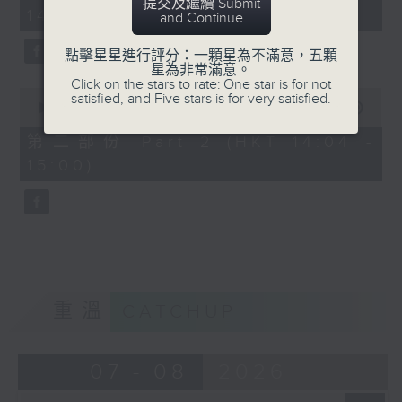
minutes,
提交及繼續 Submit
14:00)
50
and Continue
seconds
點擊星星進行評分：一顆星為不滿意，五顆
星為非常滿意。
Click on the stars to rate: One star is for not
0
satisfied, and Five stars is for very satisfied.
seconds
00:00
48:53
of
48
第二部份 Part 2 (HKT 14:04 -
minutes,
15:00)
53
seconds
重溫
CATCHUP
07 - 08
2026