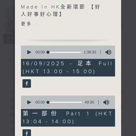
Made In HK全新環節 【好
Made in
人好事好心理】
Hong Kong
更多...
李志剛
電台直播
另外本星期【每週一星】係
【張國榮】
所有集數
0
今天【好歌獻給你】杜德偉
seconds
00:00
1:38:30
of
- 准我
您喜歡這個節目嗎?
1
16/09/2025 - 足本 Full
hour,
(HKT 13:00 - 15:00)
38
簡介
GIST
minutes,
30
seconds
主持人：李志剛、超B、崔潔彤、阿桃、莉莉
0
菇
seconds
00:00
49:30
of
緊貼世界潮流脈搏、最強歌曲放送、 嘉賓真
49
第一部份 Part 1 (HKT
情專訪、大城市小故事。
minutes,
13:04 - 14:00)
30
逢星期一至五下午一時至三時讓你更瞭解香
seconds
港，更瞭解世界。