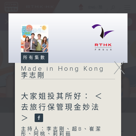
ENG
/
簡
×
全新 RTHK On The Go
取得
一手掌握 RTHK 電台、電視節目
所有集數
X
Made in Hong Kong
李志剛
大家姐投其所好： ＜
緊貼世界潮流脈搏、最強歌曲放送、...
去旅行保管現金妙法
＞
主持人：李志剛、超B、崔潔
彤、阿桃、莉莉菇