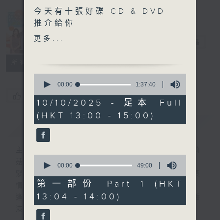
今天有十張好碟 CD & DVD
Made in
推介給你
Hong Kong
更多...
李志剛
電台直播
另外本星期【每週一星】係
【聞得到嘅歌】
所有集數
0
今天【好歌獻給你】Air
seconds
00:00
1:37:40
of
Supply - The One That
您喜歡這個節目嗎?
1
10/10/2025 - 足本 Full
You Love
hour,
(HKT 13:00 - 15:00)
37
簡介
GIST
minutes,
40
seconds
主持人：李志剛、超B、崔潔彤、阿桃、莉莉
0
菇
seconds
00:00
49:00
of
緊貼世界潮流脈搏、最強歌曲放送、 嘉賓真
49
第一部份 Part 1 (HKT
情專訪、大城市小故事。
minutes,
13:04 - 14:00)
0
逢星期一至五下午一時至三時讓你更瞭解香
seconds
港，更瞭解世界。