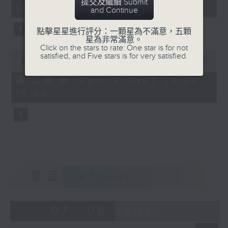
minutes,
提交及繼續 Submit
14:00)
10
and Continue
seconds
點擊星星進行評分：一顆星為不滿意，五顆
星為非常滿意。
Click on the stars to rate: One star is for not
0
satisfied, and Five stars is for very satisfied.
seconds
00:00
47:55
of
47
第二部份 Part 2 (HKT 14:04 -
minutes,
15:00)
55
seconds
重溫
CATCHUP
07 - 08
2026