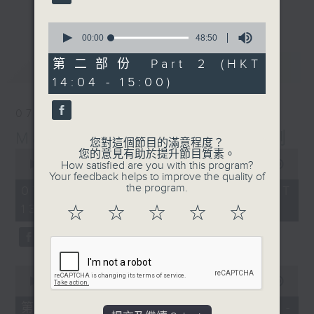
更多...
李志剛、超B、崔潔彤、阿桃、莉莉菇 陪住
0
你食晏！小心笑到噴飯啊！
seconds
00:00
48:50
of
------------------------------------------
48
第二部份 Part 2 (HKT
最新
LATEST
----------------------------------
minutes,
14:04 - 15:00)
50
seconds
07/08/2026
Made in Hong Kong 李志剛
您對這個節目的滿意程度？
0
您的意見有助於提升節目質素。
seconds
00:00
1:35:55
How satisfied are you with this program?
of
Your feedback helps to improve the quality of
1
the program.
07/08/2026 - 足本 Full (HKT
hour,
13:00 - 15:00)
35
☆
☆
☆
☆
☆
minutes,
55
seconds
0
seconds
00:00
48:10
of
48
第一部份 Part 1 (HKT 13:04 -