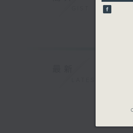
18
seconds
GIST
90%
最新
LATEST
C