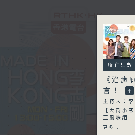
所有集數
《治癒
言！
主持人：李
【大街小巷
亞風味麵
更多...
另外本星期