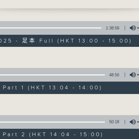
獻給你】張天賦 - 記憶棉
最強歌曲放送、 嘉賓真情專訪、大城市小故事
1:38:59
025 - 足本 Full (HKT 13:00 - 15:00)
Made in Hong 
Volume
48:50
所有集數
art 1 (HKT 13:04 - 14:00)
您喜歡這個節目嗎?
Volume
主持人：李志剛、超B、崔潔彤、阿桃、莉莉
50:18
緊貼世界潮流脈搏、最強歌曲放送、 嘉賓真
art 2 (HKT 14:04 - 15:00)
逢星期一至五下午一時至三時讓你更瞭解香港