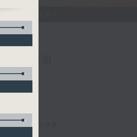
、探討平等機會訊息。
Kong 李志剛
菇
情專訪、大城市小故事。
，更瞭解世界。