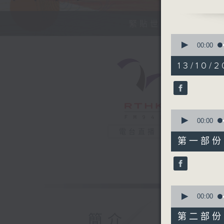
今天【好歌
緊貼世界潮流脈搏、
0
seconds
00:00
of
1
13/10/2
hour,
38
minutes,
59
seconds
90%
0
seconds
00:00
of
電台直播
48
第一部份 P
minutes,
50
seconds
90%
0
seconds
00:00
of
50
第二部份 P
簡介
minutes,