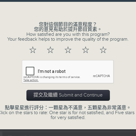
Volume
李志剛、超B、崔潔彤、阿桃、莉莉菇 陪住
------------------------------------------
您對這個節目的滿意程度？
您的意見有助於提升節目質素。
How satisfied are you with this program?
Your feedback helps to improve the quality of the program.
☆
☆
☆
☆
☆
07/08/2026
Made in Hong Kong 李志剛
0
seconds
00:00
of
1
07/08/2026 - 足本 Full (HKT 13:00 
hour,
提交及繼續 Submit and Continue
35
minutes,
點擊星星進行評分：一顆星為不滿意，五顆星為非常滿意。
55
lick on the stars to rate: One star is for not satisfied, and Five stars 
seconds
Volume
for very satisfied.
90%
0
seconds
00:00
of
48