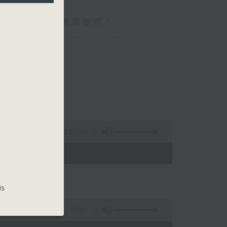
你食晏！小心笑到噴飯啊！
----------------------------------
1:35:55
- 15:00)
is
48:10