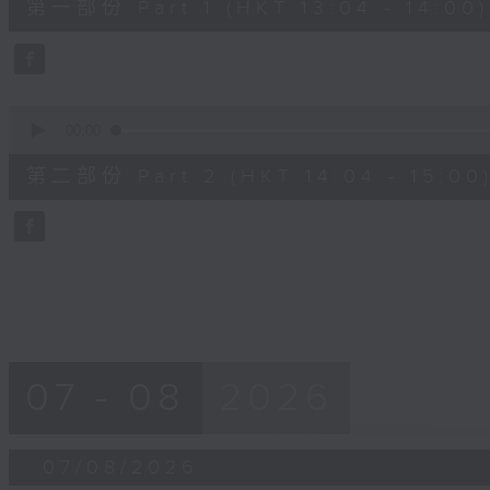
第一部份 Part 1 (HKT 13:04 - 14:00)
minutes,
10
seconds
Volume
90%
0
seconds
00:00
of
47
第二部份 Part 2 (HKT 14:04 - 15:00
minutes,
55
seconds
Volume
90%
07 - 08
2026
07/08/2026