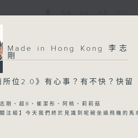
電視
電台
新聞
WEB+
Made in Hong Kong 李志
剛
廁所位2.0》有心事？有不快？快留
志剛、超B、崔潔彤、阿桃、莉莉菇
關注組】今天我們終於見識到呢碗坐過飛機的馬
【每週一星】係【講女人嘅歌】