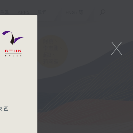
重溫
APPS
我們
ENG
/
簡
X
來西