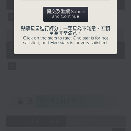
minutes,
14:00)
20
seconds
提交及繼續 Submit
and Continue
點擊星星進行評分：一顆星為不滿意，五顆
0
星為非常滿意。
seconds
00:00
51:07
Click on the stars to rate: One star is for not
of
satisfied, and Five stars is for very satisfied.
51
第二部份 Part 2 (HKT 14:04 -
minutes,
15:00)
7
seconds
重溫
CATCHUP
07 - 08
2026