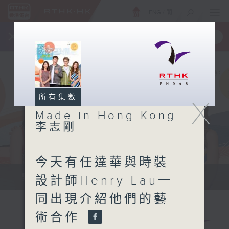
ENG
/
簡
×
全新 RTHK On The Go
取得
一手掌握 RTHK 電台、電視節目
所有集數
X
Made in Hong Kong
李志剛
今天有任達華與時裝
緊貼世界潮流脈搏、最強歌曲放送、...
設計師Henry Lau一
同出現介紹他們的藝
術合作