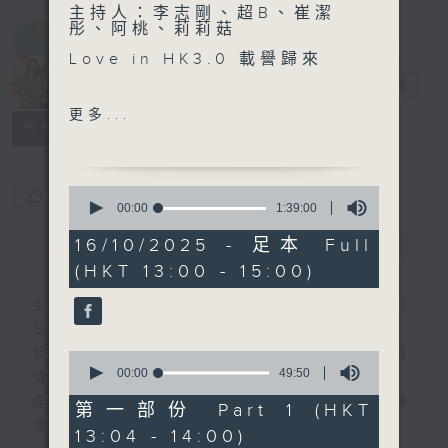
主持人：李志剛、超B、崔潔
彤、阿桃、莉莉菇
Made in
Love in HK3.0 載譽歸來
Hong Kong
李志剛
電台直播
另外本星期【每週一星】係
更多...
所有集數
【講女人嘅歌】
今天【好歌獻給你】泳兒 -
0
您喜歡這個節目嗎?
溝渠暢泳
seconds
00:00
1:39:00
of
1
16/10/2025 - 足本 Full
簡介
GIST
hour,
(HKT 13:00 - 15:00)
39
minutes,
0
主持人：李志剛、超B、崔潔彤、阿桃、莉莉
seconds
菇
緊貼世界潮流脈搏、最強歌曲放送、 嘉賓真
0
seconds
00:00
49:50
情專訪、大城市小故事。
of
逢星期一至五下午一時至三時讓你更瞭解香
49
第一部份 Part 1 (HKT
minutes,
港，更瞭解世界。
13:04 - 14:00)
50