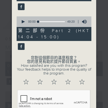
seconds
更多...
李志剛、超B、崔潔彤、阿桃、莉莉菇 陪住
你食晏！小心笑到噴飯啊！
------------------------------------------
0
seconds
最新
00:00
49:20
LATEST
----------------------------------
of
49
第二部份 Part 2 (HKT
minutes,
14:04 - 15:00)
20
05/08/2026
seconds
Made in Hong Kong 李志剛
0
seconds
00:00
1:39:17
您對這個節目的滿意程度？
of
您的意見有助於提升節目質素。
1
05/08/2026 - 足本 Full (HKT
How satisfied are you with this program?
hour,
Your feedback helps to improve the quality of
13:00 - 15:00)
39
the program.
minutes,
17
☆
☆
☆
☆
☆
seconds
0
seconds
00:00
48:20
of
48
第一部份 Part 1 (HKT 13:04 -