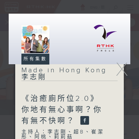
ENG
/
簡
×
全新 RTHK On The Go
取得
一手掌握 RTHK 電台、電視節目
所有集數
X
Made in Hong Kong
李志剛
《治癒廁所位2.0》
緊貼世界潮流脈搏、最強歌曲放送、...
你地有無心事啊？你
有無不快啊？
主持人：李志剛、超B、崔潔
彤、阿桃、莉莉菇