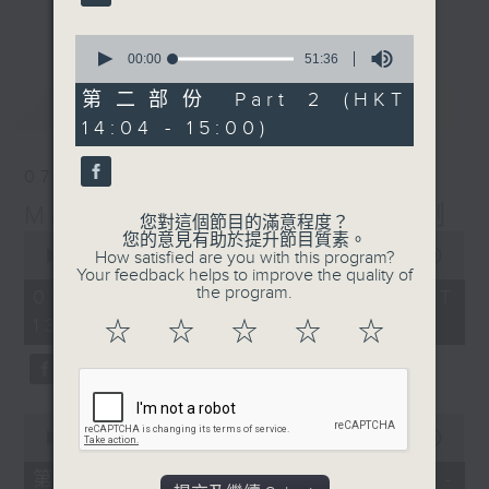
更多...
李志剛、超B、崔潔彤、阿桃、莉莉菇 陪住
0
你食晏！小心笑到噴飯啊！
seconds
00:00
51:36
of
------------------------------------------
51
第二部份 Part 2 (HKT
最新
LATEST
----------------------------------
minutes,
14:04 - 15:00)
36
seconds
07/08/2026
Made in Hong Kong 李志剛
您對這個節目的滿意程度？
0
您的意見有助於提升節目質素。
seconds
00:00
1:35:55
How satisfied are you with this program?
of
Your feedback helps to improve the quality of
1
the program.
07/08/2026 - 足本 Full (HKT
hour,
13:00 - 15:00)
35
☆
☆
☆
☆
☆
minutes,
55
seconds
0
seconds
00:00
48:10
of
48
第一部份 Part 1 (HKT 13:04 -