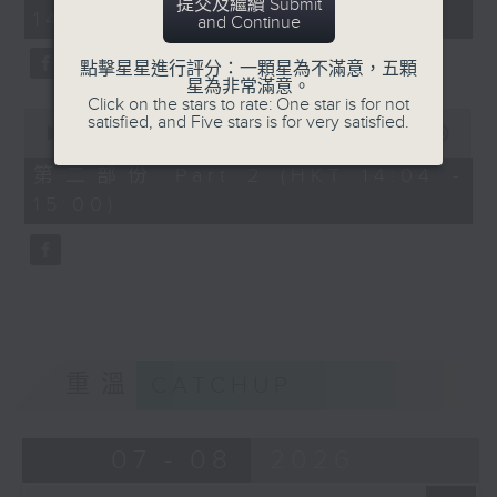
minutes,
提交及繼續 Submit
14:00)
10
and Continue
seconds
點擊星星進行評分：一顆星為不滿意，五顆
星為非常滿意。
Click on the stars to rate: One star is for not
0
satisfied, and Five stars is for very satisfied.
seconds
00:00
47:55
of
47
第二部份 Part 2 (HKT 14:04 -
minutes,
15:00)
55
seconds
重溫
CATCHUP
07 - 08
2026