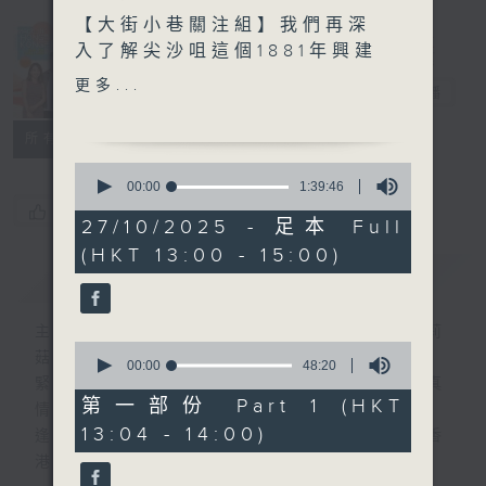
【大街小巷關注組】我們再深
Made in
入了解尖沙咀這個1881年興建
Hong Kong
的古蹟
更多...
李志剛
電台直播
另外本星期【每週一星】係
所有集數
【古靈精怪搞鬼歌】
0
seconds
00:00
1:39:46
of
今天【好歌獻給你】蘇慧倫
您喜歡這個節目嗎?
1
27/10/2025 - 足本 Full
- 我不是一個人住
hour,
(HKT 13:00 - 15:00)
39
簡介
GIST
minutes,
46
seconds
主持人：李志剛、超B、崔潔彤、阿桃、莉莉
0
菇
seconds
00:00
48:20
of
緊貼世界潮流脈搏、最強歌曲放送、 嘉賓真
48
第一部份 Part 1 (HKT
情專訪、大城市小故事。
minutes,
13:04 - 14:00)
20
逢星期一至五下午一時至三時讓你更瞭解香
seconds
港，更瞭解世界。