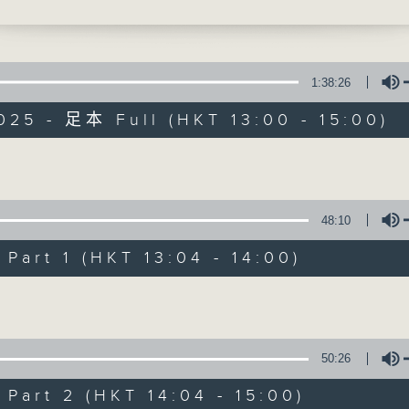
獻給你】王菲 - 色盲
最強歌曲放送、 嘉賓真情專訪、大城市小故事
1:38:26
025 - 足本 Full (HKT 13:00 - 15:00)
Made in Hong 
Volume
48:10
所有集數
art 1 (HKT 13:04 - 14:00)
您喜歡這個節目嗎?
Volume
主持人：李志剛、超B、崔潔彤、阿桃、莉莉
50:26
緊貼世界潮流脈搏、最強歌曲放送、 嘉賓真
art 2 (HKT 14:04 - 15:00)
逢星期一至五下午一時至三時讓你更瞭解香港