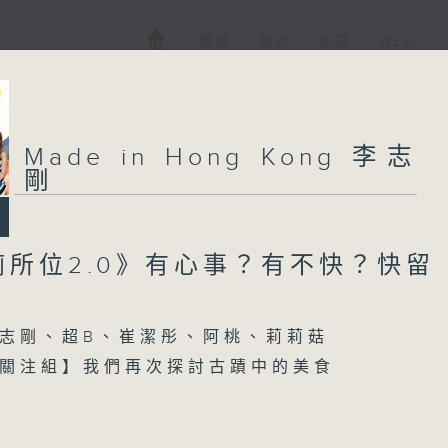
電視
電台
新聞
WEB+
Made in Hong Kong 李志
剛
廁所位2.0》有心事？有不快？快留
志剛、超B、崔潔彤、阿桃、莉莉菇
關注組】我們再次探討古蹟中的美食
每週一星】係【Cantopop (快歌)】