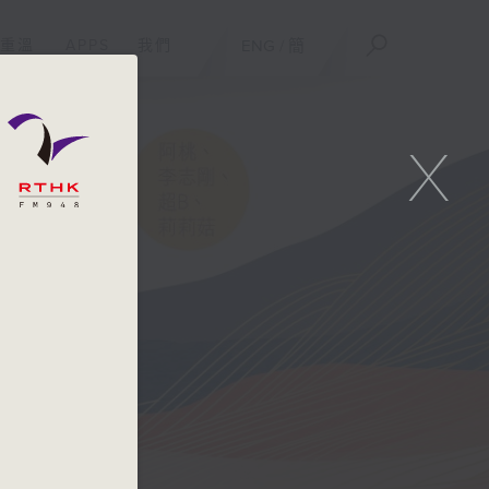
重溫
APPS
我們
ENG
/
簡
X