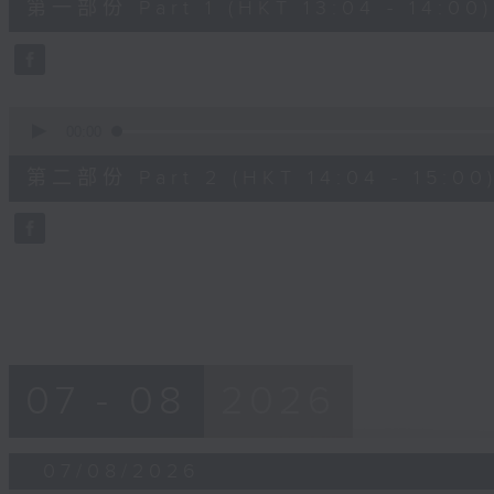
第一部份 Part 1 (HKT 13:04 - 14:00)
minutes,
10
seconds
Volume
90%
0
seconds
00:00
of
47
第二部份 Part 2 (HKT 14:04 - 15:00
minutes,
55
seconds
Volume
90%
07 - 08
2026
07/08/2026