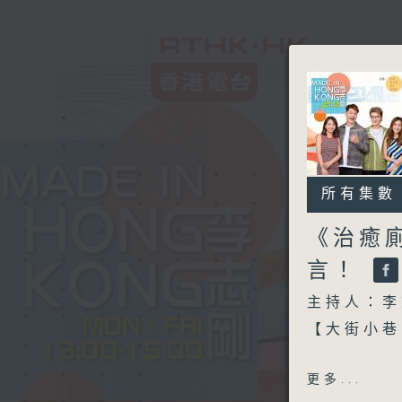
所有集數
《治癒
言！
主持人：李
【大街小巷
另外本星期【
更多...