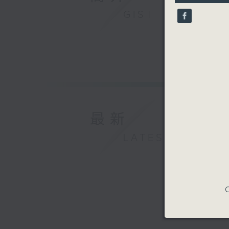
26
seconds
GIST
90%
最新
LATEST
C