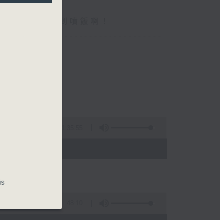
你食晏！小心笑到噴飯啊！
----------------------------------
1:35:55
- 15:00)
is
48:10