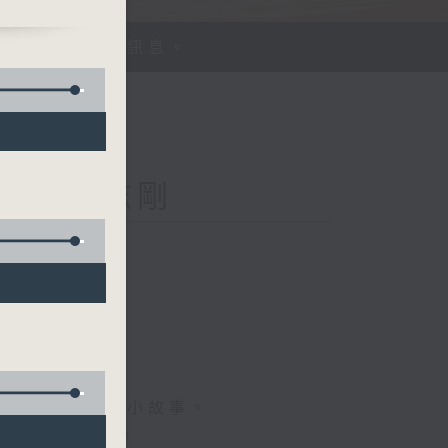
、探討平等機會訊息。
Kong 李志剛
菇
情專訪、大城市小故事。
，更瞭解世界。