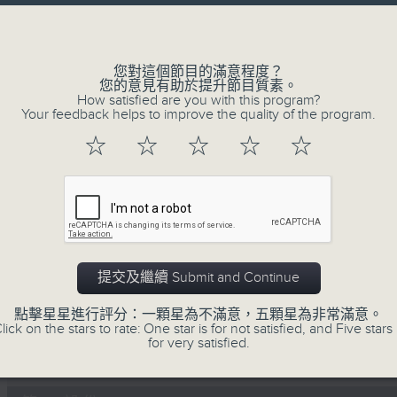
Volume
李志剛、超B、崔潔彤、阿桃、莉莉菇 陪住
------------------------------------------
您對這個節目的滿意程度？
您的意見有助於提升節目質素。
How satisfied are you with this program?
Your feedback helps to improve the quality of the program.
☆
☆
☆
☆
☆
07/08/2026
Made in Hong Kong 李志剛
0
seconds
00:00
of
1
07/08/2026 - 足本 Full (HKT 13:00 
hour,
提交及繼續 Submit and Continue
35
minutes,
點擊星星進行評分：一顆星為不滿意，五顆星為非常滿意。
55
lick on the stars to rate: One star is for not satisfied, and Five stars 
seconds
Volume
for very satisfied.
90%
0
seconds
00:00
of
48