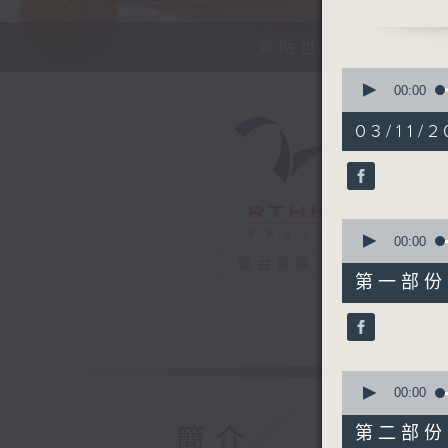
今天【好歌
緊貼世界潮流脈搏、
0
seconds
00:00
of
1
03/11/2
hour,
38
minutes,
26
seconds
90%
0
seconds
00:00
of
電台直播
48
第一部份 P
minutes,
10
seconds
90%
0
seconds
00:00
of
50
第二部份 P
簡介
minutes,