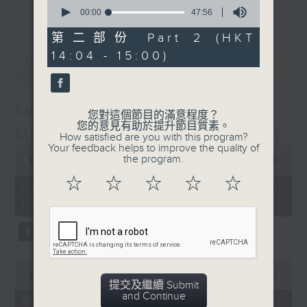
0
更多...
seconds
00:00
47:56
李志剛、超B、崔潔彤、阿桃、莉莉菇 陪住
of
你食晏！小心笑到噴飯啊！
47
第二部份 Part 2 (HKT
minutes,
------------------------------------------
14:04 - 15:00)
56
最新
LATEST
----------------------------------
seconds
06/08/2026
您對這個節目的滿意程度？
您的意見有助於提升節目質素。
Made in Hong Kong 李志剛
How satisfied are you with this program?
Your feedback helps to improve the quality of
0
the program.
seconds
00:00
1:37:33
of
☆
☆
☆
☆
☆
1
06/08/2026 - 足本 Full (HKT
hour,
13:00 - 15:00)
37
minutes,
33
seconds
0
seconds
00:00
48:50
提交及繼續 Submit
of
and Continue
48
第一部份 Part 1 (HKT 13:04 -