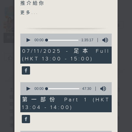
推介給你
Made in
更多...
另外本星期【每週一星】係
Hong Kong
【Cantopop (快歌)】
李志剛
電台直播
0
所有集數
今天【好歌獻給你】陳慧嫻
seconds
00:00
1:35:17
of
- 痴情意外
1
07/11/2025 - 足本 Full
hour,
您喜歡這個節目嗎?
(HKT 13:00 - 15:00)
35
minutes,
17
seconds
簡介
GIST
0
seconds
00:00
47:30
主持人：李志剛、超B、崔潔彤、阿桃、莉莉
of
菇
47
第一部份 Part 1 (HKT
minutes,
緊貼世界潮流脈搏、最強歌曲放送、 嘉賓真
13:04 - 14:00)
30
情專訪、大城市小故事。
seconds
逢星期一至五下午一時至三時讓你更瞭解香
港，更瞭解世界。