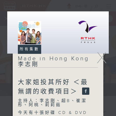
ENG
/
簡
×
全新 RTHK On The Go
取得
一手掌握 RTHK 電台、電視節目
所有集數
X
Made in Hong Kong
李志剛
大家姐投其所好 ＜最
緊貼世界潮流脈搏、最強歌曲放送、...
無謂的收費項目＞
主持人：李志剛、超B、崔潔
彤、阿桃、莉莉菇
今天有十張好碟 CD & DVD