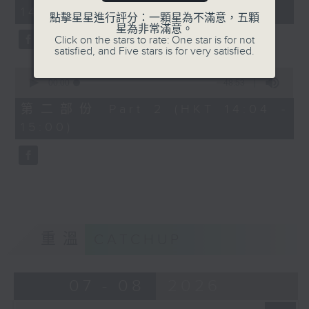
minutes,
14:00)
50
點擊星星進行評分：一顆星為不滿意，五顆
seconds
星為非常滿意。
Click on the stars to rate: One star is for not
satisfied, and Five stars is for very satisfied.
0
seconds
00:00
48:53
of
48
第二部份 Part 2 (HKT 14:04 -
minutes,
15:00)
53
seconds
重溫
CATCHUP
07 - 08
2026