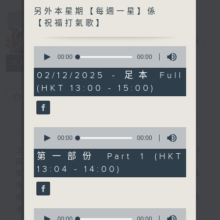
另外本星期【每週一星】係
Made in
【祝福打氣歌】
Hong Kong
李志剛
電台直播
0
seconds
00:00
00:00
所有集數
of
0
02/12/2025 - 足本 Full
seconds
(HKT 13:00 - 15:00)
您喜歡這個節目嗎?
簡介
GIST
0
seconds
00:00
00:00
of
主持人：李志剛、超B、崔潔彤、阿桃、莉莉
0
第一部份 Part 1 (HKT
seconds
菇
13:04 - 14:00)
緊貼世界潮流脈搏、最強歌曲放送、 嘉賓真
情專訪、大城市小故事。
逢星期一至五下午一時至三時讓你更瞭解香
港，更瞭解世界。
0
seconds
00:00
00:00