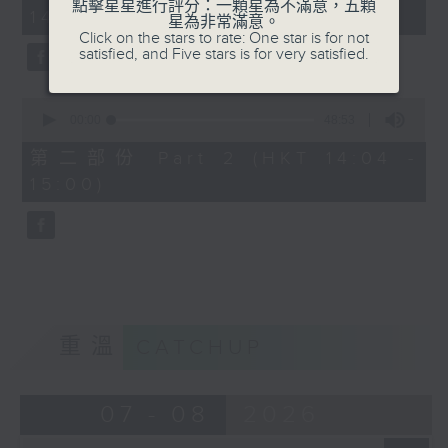
minutes,
點擊星星進行評分：一顆星為不滿意，五顆
14:00)
50
星為非常滿意。
seconds
Click on the stars to rate: One star is for not
satisfied, and Five stars is for very satisfied.
0
seconds
00:00
48:53
of
48
第二部份 Part 2 (HKT 14:04 -
minutes,
15:00)
53
seconds
重溫
CATCHUP
07 - 08
2026