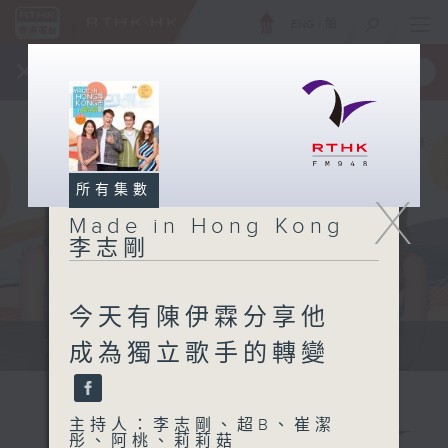
ENG
/
簡
×
全新 RTHK On The Go
取得
一手掌握 RTHK 電台、電視節目
所有集數
X
Made in Hong Kong
李志剛
今天有陳伊霖分享他
緊貼世界潮流脈搏、最強歌曲放送、...
成為獨立歌手的轉變
主持人：李志剛、超B、崔潔
彤、阿桃、莉莉菇