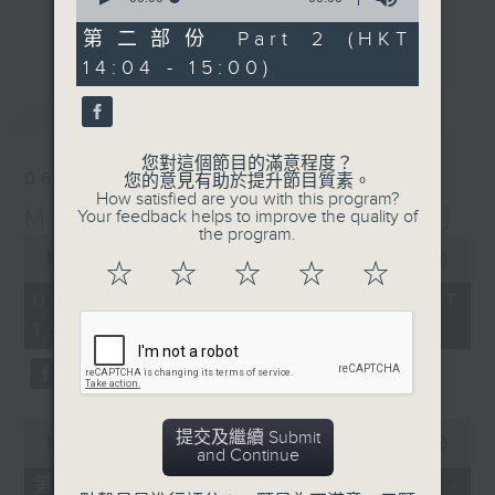
更多...
of
李志剛、超B、崔潔彤、阿桃、莉莉菇 陪住
0
第二部份 Part 2 (HKT
seconds
你食晏！小心笑到噴飯啊！
14:04 - 15:00)
------------------------------------------
最新
LATEST
----------------------------------
您對這個節目的滿意程度？
06/08/2026
您的意見有助於提升節目質素。
How satisfied are you with this program?
Made in Hong Kong 李志剛
Your feedback helps to improve the quality of
the program.
0
seconds
00:00
1:37:33
☆
☆
☆
☆
☆
of
1
06/08/2026 - 足本 Full (HKT
hour,
13:00 - 15:00)
37
minutes,
33
seconds
0
提交及繼續 Submit
seconds
00:00
48:50
and Continue
of
48
第一部份 Part 1 (HKT 13:04 -