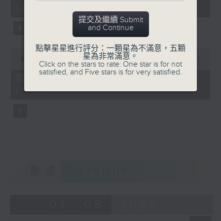
minutes,
14:00)
10
seconds
提交及繼續 Submit
and Continue
點擊星星進行評分：一顆星為不滿意，五顆
0
星為非常滿意。
seconds
00:00
47:55
Click on the stars to rate: One star is for not
of
satisfied, and Five stars is for very satisfied.
47
第二部份 Part 2 (HKT 14:04 -
minutes,
15:00)
55
seconds
重溫
CATCHUP
07 - 08
2026