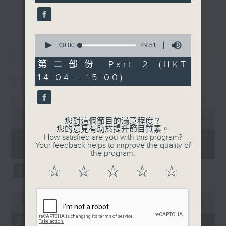
seconds
更多...
李志剛、超B、崔潔彤、阿桃、莉莉菇 陪住
你食晏！小心笑到噴飯啊！
------------------------------------------
0
seconds
最新
00:00
49:51
LATEST
----------------------------------
of
49
第二部份 Part 2 (HKT
minutes,
14:04 - 15:00)
51
07/08/2026
seconds
Made in Hong Kong 李志剛
0
seconds
00:00
1:35:55
您對這個節目的滿意程度？
of
您的意見有助於提升節目質素。
1
07/08/2026 - 足本 Full (HKT
How satisfied are you with this program?
hour,
Your feedback helps to improve the quality of
13:00 - 15:00)
35
the program.
minutes,
55
☆
☆
☆
☆
☆
seconds
0
seconds
00:00
48:10
of
48
第一部份 Part 1 (HKT 13:04 -