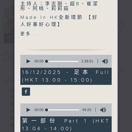
主持人：李志剛、超B、崔潔
彤、阿桃、莉莉菇
Made in
Made In HK全新環節 【好
Hong Kong
人好事好心理】
李志剛
電台直播
更多...
所有集數
另外本星期【每週一星】係
【冬至一家暖笠笠】
0
您喜歡這個節目嗎?
今天【好歌獻給你】羅嘉良
seconds
00:00
1:39:01
of
吳鎮宇 張可頤 宣萱 - 難兄難
1
16/12/2025 - 足本 Full
弟
簡介
GIST
hour,
(HKT 13:00 - 15:00)
39
minutes,
1
主持人：李志剛、超B、崔潔彤、阿桃、莉莉
second
菇
緊貼世界潮流脈搏、最強歌曲放送、 嘉賓真
0
seconds
00:00
49:20
情專訪、大城市小故事。
of
逢星期一至五下午一時至三時讓你更瞭解香
49
第一部份 Part 1 (HKT
minutes,
港，更瞭解世界。
13:04 - 14:00)
20