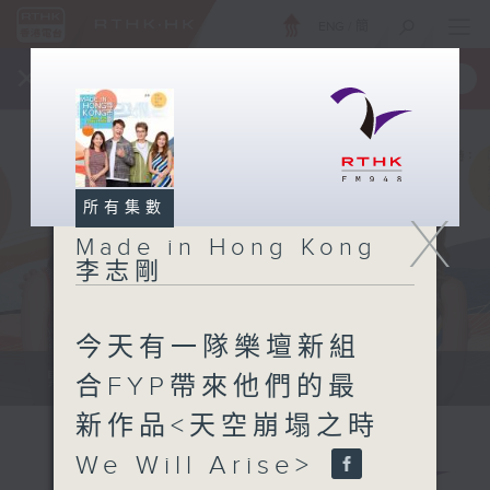
ENG
/
簡
×
全新 RTHK On The Go
取得
一手掌握 RTHK 電台、電視節目
所有集數
X
Made in Hong Kong
李志剛
今天有一隊樂壇新組
緊貼世界潮流脈搏、最強歌曲放送、...
合FYP帶來他們的最
新作品<天空崩塌之時
We Will Arise>