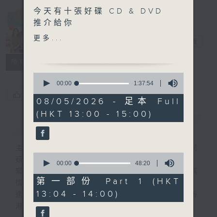
今天有十張好碟 CD & DVD
Made in
推介給你
Hong Kong
更多...
李志剛
電台直播
另外本星期【每週一星】係
【鄧麗君】
所有集數
0
今天【好歌獻給你】許冠傑 -
seconds
00:00
1:37:54
of
天才白痴錢錢錢
您喜歡這個節目嗎?
1
08/05/2026 - 足本 Full
hour,
(HKT 13:00 - 15:00)
37
簡介
GIST
minutes,
54
seconds
主持人：李志剛、超B、崔潔彤、阿桃、莉莉
0
菇
seconds
00:00
48:20
of
緊貼世界潮流脈搏、最強歌曲放送、 嘉賓真
48
第一部份 Part 1 (HKT
情專訪、大城市小故事。
minutes,
13:04 - 14:00)
20
逢星期一至五下午一時至三時讓你更瞭解香
seconds
港，更瞭解世界。