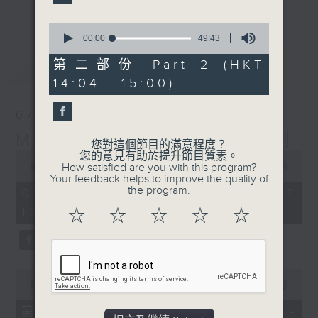
更多...
李志剛、超B、崔潔彤、阿桃、莉莉菇 陪住
0
你食晏！小心笑到噴飯啊！
seconds
00:00
49:43
of
------------------------------------------
49
第二部份 Part 2 (HKT
最新
LATEST
----------------------------------
minutes,
14:04 - 15:00)
43
seconds
07/08/2026
Made in Hong Kong 李志剛
您對這個節目的滿意程度？
0
您的意見有助於提升節目質素。
seconds
00:00
1:35:55
How satisfied are you with this program?
of
Your feedback helps to improve the quality of
1
the program.
07/08/2026 - 足本 Full (HKT
hour,
13:00 - 15:00)
35
☆
☆
☆
☆
☆
minutes,
55
seconds
0
seconds
00:00
48:10
of
48
第一部份 Part 1 (HKT 13:04 -