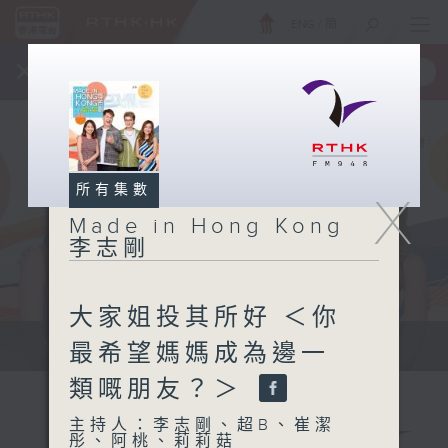
ENG
/
簡
×
全新 RTHK On The Go
取得
一手掌握 RTHK 電台、電視節目
所有集數
X
Made in Hong Kong
李志剛
大家姐投其所好 ＜你
緊貼世界潮流脈搏、最強歌曲放送、...
最希望媽媽成為邊一
類嘅朋友？＞
主持人：李志剛、超B、崔潔
彤、阿桃、莉莉菇