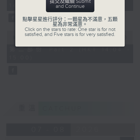
minutes,
提交及繼續 Submit
14:00)
10
and Continue
seconds
點擊星星進行評分：一顆星為不滿意，五顆
星為非常滿意。
Click on the stars to rate: One star is for not
0
satisfied, and Five stars is for very satisfied.
seconds
00:00
47:55
of
47
第二部份 Part 2 (HKT 14:04 -
minutes,
15:00)
55
seconds
重溫
CATCHUP
07 - 08
2026