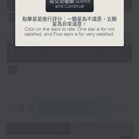
minutes,
提交及繼續 Submit
14:00)
10
and Continue
seconds
點擊星星進行評分：一顆星為不滿意，五顆
星為非常滿意。
Click on the stars to rate: One star is for not
0
satisfied, and Five stars is for very satisfied.
seconds
00:00
47:55
of
47
第二部份 Part 2 (HKT 14:04 -
minutes,
15:00)
55
seconds
重溫
CATCHUP
07 - 08
2026