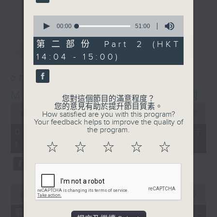
更多...
李志剛、超B、崔潔彤、阿桃、莉莉菇 陪住
0
你食晏！小心笑到噴飯啊！
seconds
00:00
51:00
of
------------------------------------------
51
第二部份 Part 2 (HKT
最新
LATEST
----------------------------------
minutes,
14:04 - 15:00)
0
seconds
07/08/2026
Made in Hong Kong 李志剛
您對這個節目的滿意程度？
0
您的意見有助於提升節目質素。
seconds
00:00
1:35:55
How satisfied are you with this program?
of
Your feedback helps to improve the quality of
1
the program.
07/08/2026 - 足本 Full (HKT
hour,
13:00 - 15:00)
35
☆
☆
☆
☆
☆
minutes,
55
seconds
0
seconds
00:00
48:10
of
48
第一部份 Part 1 (HKT 13:04 -