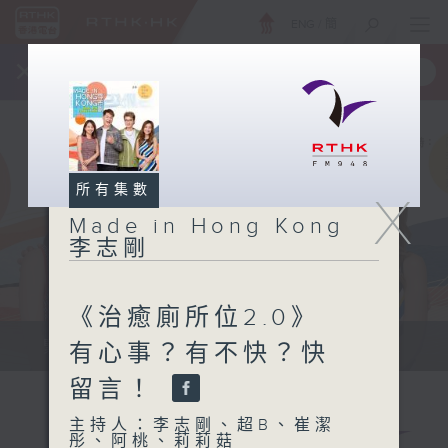
ENG
/
簡
×
全新 RTHK On The Go
取得
一手掌握 RTHK 電台、電視節目
所有集數
X
Made in Hong Kong
李志剛
《治癒廁所位2.0》
緊貼世界潮流脈搏、最強歌曲放送、...
有心事？有不快？快
留言！
主持人：李志剛、超B、崔潔
彤、阿桃、莉莉菇